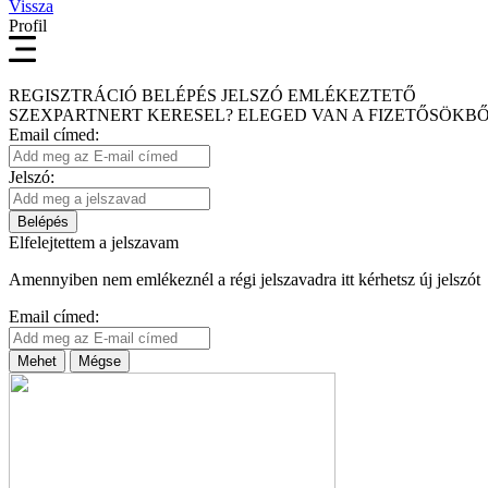
Vissza
Profil
REGISZTRÁCIÓ
BELÉPÉS
JELSZÓ EMLÉKEZTETŐ
SZEXPARTNERT KERESEL?
ELEGED VAN A FIZETŐSÖKBŐ
Email címed:
Jelszó:
Belépés
Elfelejtettem a jelszavam
Amennyiben nem emlékeznél a régi jelszavadra itt kérhetsz új jelszót
Email címed:
Mehet
Mégse