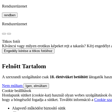
Rendszerüzenet
rendben
Rendszerüzenet
Titkos fotói
Kíváncsi vagy milyen erotikus képeket rejt a takarás? Kérj engedélyt a 
Engedély kérése a titkos fotóihoz
Felnőtt Tartalom
A szexrandi szolgáltatást csak
18. életévüket betöltött
látogatók hasz
Nem múltam
Igen, elmúltam
Cookie beállítások
Honlapunk sütiket (cookie-kat) használ olyan webes szolgáltatások és
hogy a böngésződ fogadja a sütiket. További információ a
Cookie sza
Alapvető működést biztosító sütik