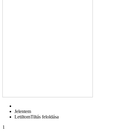
Jelentem
Letiltom
Tiltás feloldása
1