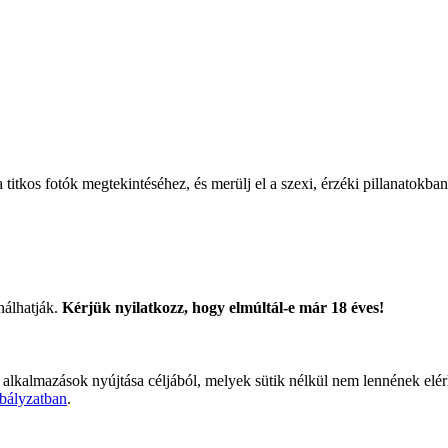
titkos fotók megtekintéséhez, és merülj el a szexi, érzéki pillanatokban
nálhatják.
Kérjük nyilatkozz, hogy elmúltál-e már 18 éves!
 alkalmazások nyújtása céljából, melyek sütik nélkül nem lennének elé
bályzatban
.