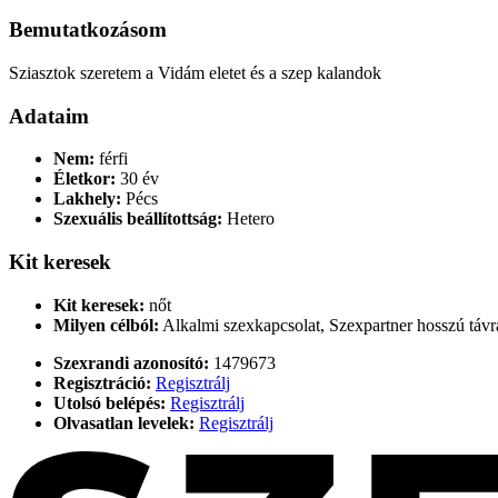
Bemutatkozásom
Sziasztok szeretem a Vidám eletet és a szep kalandok
Adataim
Nem:
férfi
Életkor:
30 év
Lakhely:
Pécs
Szexuális beállítottság:
Hetero
Kit keresek
Kit keresek:
nőt
Milyen célból:
Alkalmi szexkapcsolat, Szexpartner hosszú távra
Szexrandi azonosító:
1479673
Regisztráció:
Regisztrálj
Utolsó belépés:
Regisztrálj
Olvasatlan levelek:
Regisztrálj