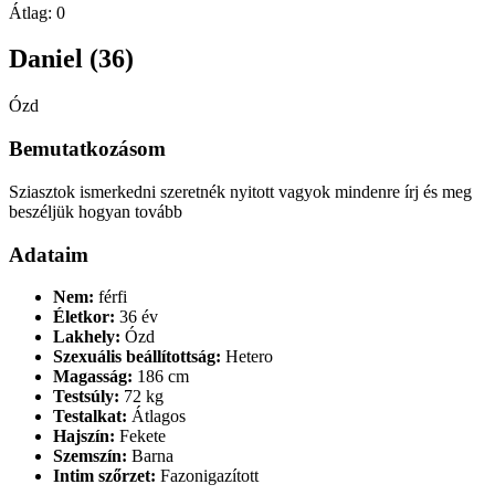
Átlag:
0
Daniel (36)
Ózd
Bemutatkozásom
Sziasztok ismerkedni szeretnék nyitott vagyok mindenre írj és meg
beszéljük hogyan tovább
Adataim
Nem:
férfi
Életkor:
36 év
Lakhely:
Ózd
Szexuális beállítottság:
Hetero
Magasság:
186 cm
Testsúly:
72 kg
Testalkat:
Átlagos
Hajszín:
Fekete
Szemszín:
Barna
Intim szőrzet:
Fazonigazított