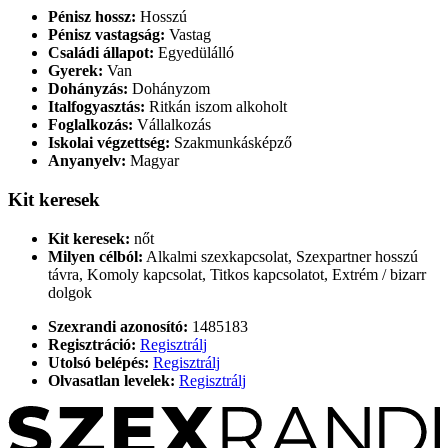
Pénisz hossz:
Hosszú
Pénisz vastagság:
Vastag
Családi állapot:
Egyedülálló
Gyerek:
Van
Dohányzás:
Dohányzom
Italfogyasztás:
Ritkán iszom alkoholt
Foglalkozás:
Vállalkozás
Iskolai végzettség:
Szakmunkásképző
Anyanyelv:
Magyar
Kit keresek
Kit keresek:
nőt
Milyen célból:
Alkalmi szexkapcsolat, Szexpartner hosszú
távra, Komoly kapcsolat, Titkos kapcsolatot, Extrém / bizarr
dolgok
Szexrandi azonosító:
1485183
Regisztráció:
Regisztrálj
Utolsó belépés:
Regisztrálj
Olvasatlan levelek:
Regisztrálj