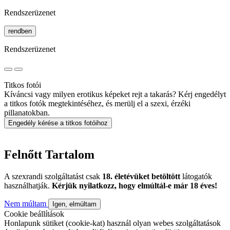
Rendszerüzenet
rendben
Rendszerüzenet
Titkos fotói
Kíváncsi vagy milyen erotikus képeket rejt a takarás? Kérj engedélyt
a titkos fotók megtekintéséhez, és merülj el a szexi, érzéki
pillanatokban.
Engedély kérése a titkos fotóihoz
Felnőtt Tartalom
A szexrandi szolgáltatást csak
18. életévüket betöltött
látogatók
használhatják.
Kérjük nyilatkozz, hogy elmúltál-e már 18 éves!
Nem múltam
Igen, elmúltam
Cookie beállítások
Honlapunk sütiket (cookie-kat) használ olyan webes szolgáltatások