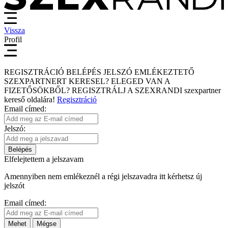
Vissza
Profil
REGISZTRÁCIÓ
BELÉPÉS
JELSZÓ EMLÉKEZTETŐ
SZEXPARTNERT KERESEL?
ELEGED VAN A
FIZETŐSÖKBŐL?
REGISZTRÁLJ A SZEXRANDI
szexpartner
kereső
oldalára!
Regisztráció
Email címed:
Jelszó:
Belépés
Elfelejtettem a jelszavam
Amennyiben nem emlékeznél a régi jelszavadra itt kérhetsz új
jelszót
Email címed:
Mehet
Mégse