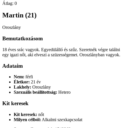
Átlag:
0
Martin (21)
Oroszlány
Bemutatkozásom
18 éves srác vagyok. Egyedülálló és szűz. Szeretnék végre találni
egy igazi nőt, aki elveszi a szüzességemet. Oroszlányban vagyok.
Adataim
Nem:
férfi
Életkor:
21 év
Lakhely:
Oroszlány
Szexuális beállítottság:
Hetero
Kit keresek
Kit keresek:
nőt
Milyen célból:
Alkalmi szexkapcsolat