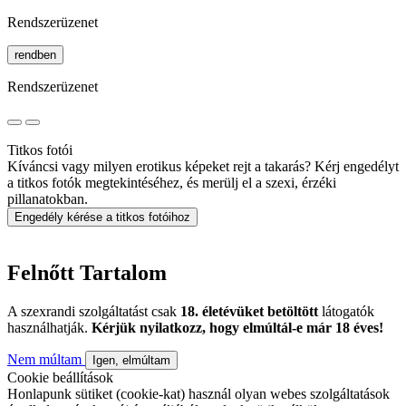
Rendszerüzenet
rendben
Rendszerüzenet
Titkos fotói
Kíváncsi vagy milyen erotikus képeket rejt a takarás? Kérj engedélyt
a titkos fotók megtekintéséhez, és merülj el a szexi, érzéki
pillanatokban.
Engedély kérése a titkos fotóihoz
Felnőtt Tartalom
A szexrandi szolgáltatást csak
18. életévüket betöltött
látogatók
használhatják.
Kérjük nyilatkozz, hogy elmúltál-e már 18 éves!
Nem múltam
Igen, elmúltam
Cookie beállítások
Honlapunk sütiket (cookie-kat) használ olyan webes szolgáltatások