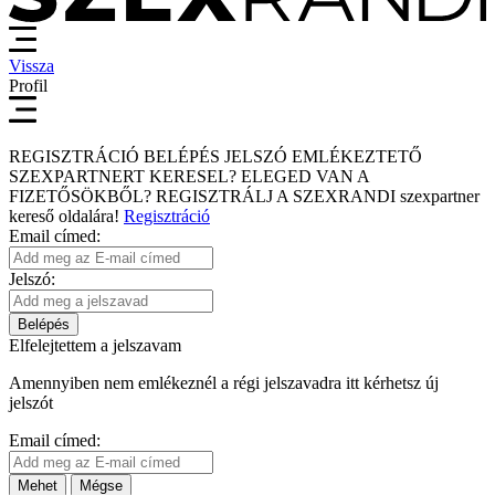
Vissza
Profil
REGISZTRÁCIÓ
BELÉPÉS
JELSZÓ EMLÉKEZTETŐ
SZEXPARTNERT KERESEL?
ELEGED VAN A
FIZETŐSÖKBŐL?
REGISZTRÁLJ A SZEXRANDI
szexpartner
kereső
oldalára!
Regisztráció
Email címed:
Jelszó:
Belépés
Elfelejtettem a jelszavam
Amennyiben nem emlékeznél a régi jelszavadra itt kérhetsz új
jelszót
Email címed:
Mehet
Mégse