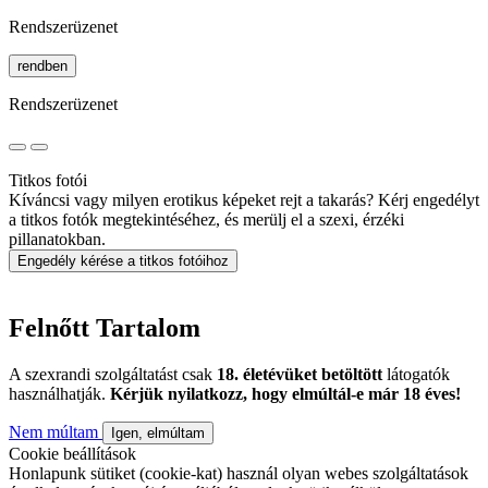
Rendszerüzenet
rendben
Rendszerüzenet
Titkos fotói
Kíváncsi vagy milyen erotikus képeket rejt a takarás? Kérj engedélyt
a titkos fotók megtekintéséhez, és merülj el a szexi, érzéki
pillanatokban.
Engedély kérése a titkos fotóihoz
Felnőtt Tartalom
A szexrandi szolgáltatást csak
18. életévüket betöltött
látogatók
használhatják.
Kérjük nyilatkozz, hogy elmúltál-e már 18 éves!
Nem múltam
Igen, elmúltam
Cookie beállítások
Honlapunk sütiket (cookie-kat) használ olyan webes szolgáltatások