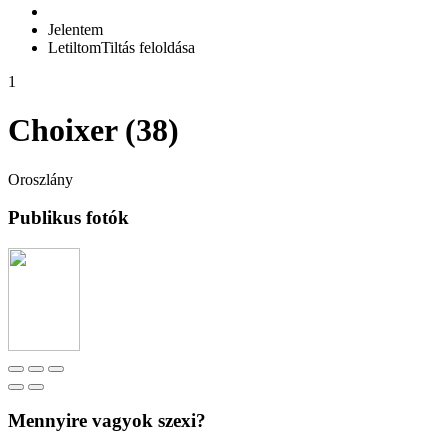
Jelentem
Letiltom
Tiltás feloldása
1
Choixer (38)
Oroszlány
Publikus fotók
Mennyire vagyok szexi?