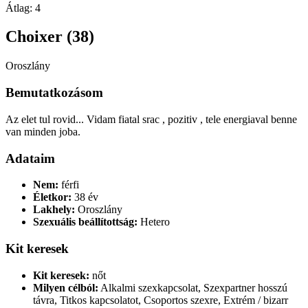
Átlag:
4
Choixer (38)
Oroszlány
Bemutatkozásom
Az elet tul rovid... Vidam fiatal srac , pozitiv , tele energiaval benne
van minden joba.
Adataim
Nem:
férfi
Életkor:
38 év
Lakhely:
Oroszlány
Szexuális beállítottság:
Hetero
Kit keresek
Kit keresek:
nőt
Milyen célból:
Alkalmi szexkapcsolat, Szexpartner hosszú
távra, Titkos kapcsolatot, Csoportos szexre, Extrém / bizarr