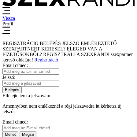
Vissza
Profil
REGISZTRÁCIÓ
BELÉPÉS
JELSZÓ EMLÉKEZTETŐ
SZEXPARTNERT KERESEL?
ELEGED VAN A
FIZETŐSÖKBŐL?
REGISZTRÁLJ A SZEXRANDI
szexpartner
kereső
oldalára!
Regisztráció
Email címed:
Jelszó:
Belépés
Elfelejtettem a jelszavam
Amennyiben nem emlékeznél a régi jelszavadra itt kérhetsz új
jelszót
Email címed:
Mehet
Mégse