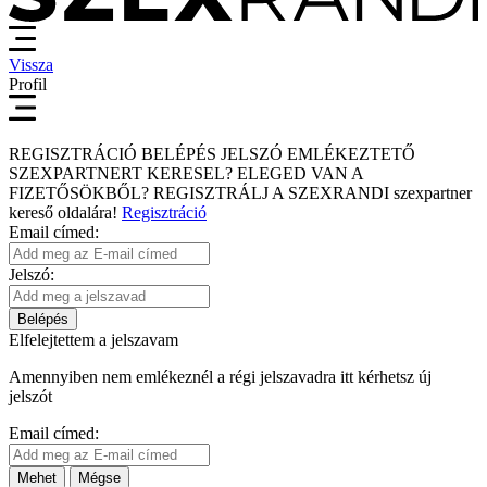
Vissza
Profil
REGISZTRÁCIÓ
BELÉPÉS
JELSZÓ EMLÉKEZTETŐ
SZEXPARTNERT KERESEL?
ELEGED VAN A
FIZETŐSÖKBŐL?
REGISZTRÁLJ A SZEXRANDI
szexpartner
kereső
oldalára!
Regisztráció
Email címed:
Jelszó:
Belépés
Elfelejtettem a jelszavam
Amennyiben nem emlékeznél a régi jelszavadra itt kérhetsz új
jelszót
Email címed:
Mehet
Mégse