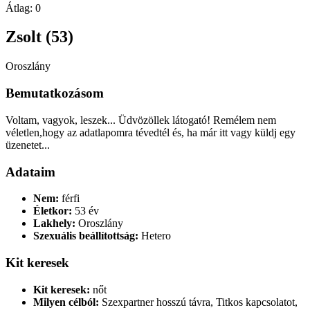
Átlag:
0
Zsolt (53)
Oroszlány
Bemutatkozásom
Voltam, vagyok, leszek... Üdvözöllek látogató! Remélem nem
véletlen,hogy az adatlapomra tévedtél és, ha már itt vagy küldj egy
üzenetet...
Adataim
Nem:
férfi
Életkor:
53 év
Lakhely:
Oroszlány
Szexuális beállítottság:
Hetero
Kit keresek
Kit keresek:
nőt
Milyen célból:
Szexpartner hosszú távra, Titkos kapcsolatot,