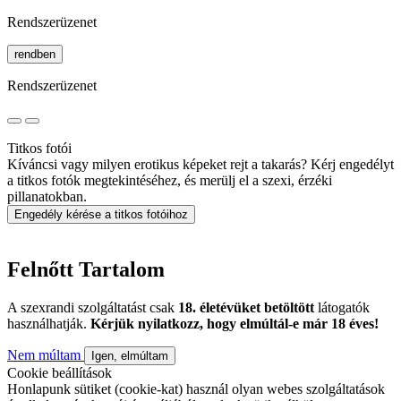
Rendszerüzenet
rendben
Rendszerüzenet
Titkos fotói
Kíváncsi vagy milyen erotikus képeket rejt a takarás? Kérj engedélyt
a titkos fotók megtekintéséhez, és merülj el a szexi, érzéki
pillanatokban.
Engedély kérése a titkos fotóihoz
Felnőtt Tartalom
A szexrandi szolgáltatást csak
18. életévüket betöltött
látogatók
használhatják.
Kérjük nyilatkozz, hogy elmúltál-e már 18 éves!
Nem múltam
Igen, elmúltam
Cookie beállítások
Honlapunk sütiket (cookie-kat) használ olyan webes szolgáltatások