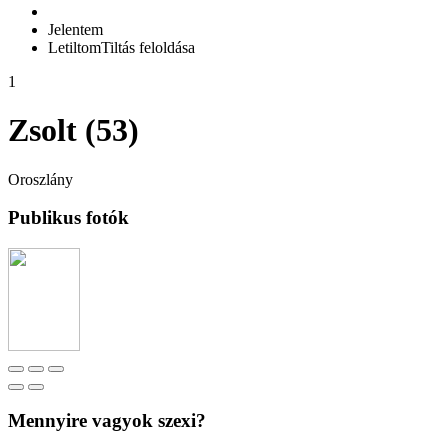
Jelentem
Letiltom
Tiltás feloldása
1
Zsolt (53)
Oroszlány
Publikus fotók
Mennyire vagyok szexi?