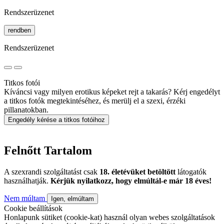
Rendszerüzenet
rendben
Rendszerüzenet
Titkos fotói
Kíváncsi vagy milyen erotikus képeket rejt a takarás? Kérj engedélyt
a titkos fotók megtekintéséhez, és merülj el a szexi, érzéki
pillanatokban.
Engedély kérése a titkos fotóihoz
Felnőtt Tartalom
A szexrandi szolgáltatást csak
18. életévüket betöltött
látogatók
használhatják.
Kérjük nyilatkozz, hogy elmúltál-e már 18 éves!
Nem múltam
Igen, elmúltam
Cookie beállítások
Honlapunk sütiket (cookie-kat) használ olyan webes szolgáltatások