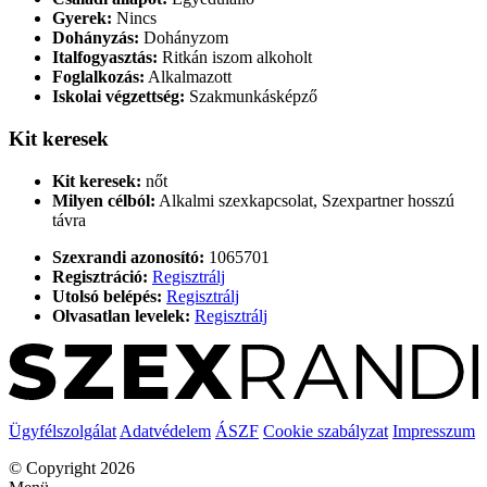
Gyerek:
Nincs
Dohányzás:
Dohányzom
Italfogyasztás:
Ritkán iszom alkoholt
Foglalkozás:
Alkalmazott
Iskolai végzettség:
Szakmunkásképző
Kit keresek
Kit keresek:
nőt
Milyen célból:
Alkalmi szexkapcsolat, Szexpartner hosszú
távra
Szexrandi azonosító:
1065701
Regisztráció:
Regisztrálj
Utolsó belépés:
Regisztrálj
Olvasatlan levelek:
Regisztrálj
Ügyfélszolgálat
Adatvédelem
ÁSZF
Cookie szabályzat
Impresszum
© Copyright 2026