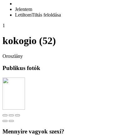
Jelentem
Letiltom
Tiltás feloldása
1
kokogio (52)
Oroszlány
Publikus fotók
Mennyire vagyok szexi?