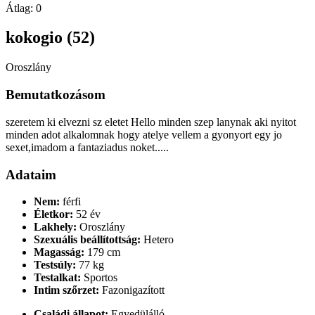
Átlag:
0
kokogio (52)
Oroszlány
Bemutatkozásom
szeretem ki elvezni sz eletet Hello minden szep lanynak aki nyitot
minden adot alkalomnak hogy atelye vellem a gyonyort egy jo
sexet,imadom a fantaziadus noket.....
Adataim
Nem:
férfi
Életkor:
52 év
Lakhely:
Oroszlány
Szexuális beállítottság:
Hetero
Magasság:
179 cm
Testsúly:
77 kg
Testalkat:
Sportos
Intim szőrzet:
Fazonigazított
Családi állapot:
Egyedülálló