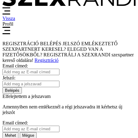
Vissza
Profil
REGISZTRÁCIÓ
BELÉPÉS
JELSZÓ EMLÉKEZTETŐ
SZEXPARTNERT KERESEL?
ELEGED VAN A
FIZETŐSÖKBŐL?
REGISZTRÁLJ A SZEXRANDI
szexpartner
kereső
oldalára!
Regisztráció
Email címed:
Jelszó:
Belépés
Elfelejtettem a jelszavam
Amennyiben nem emlékeznél a régi jelszavadra itt kérhetsz új
jelszót
Email címed:
Mehet
Mégse