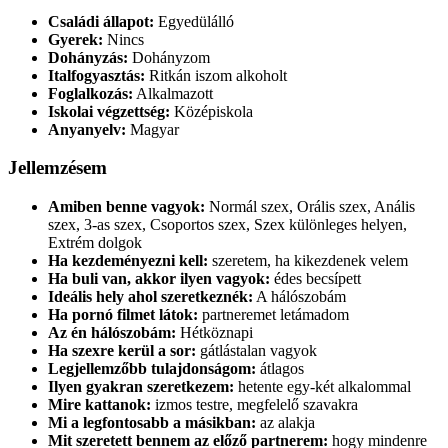
Családi állapot:
Egyedülálló
Gyerek:
Nincs
Dohányzás:
Dohányzom
Italfogyasztás:
Ritkán iszom alkoholt
Foglalkozás:
Alkalmazott
Iskolai végzettség:
Középiskola
Anyanyelv:
Magyar
Jellemzésem
Amiben benne vagyok:
Normál szex, Orális szex, Anális
szex, 3-as szex, Csoportos szex, Szex különleges helyen,
Extrém dolgok
Ha kezdeményezni kell:
szeretem, ha kikezdenek velem
Ha buli van, akkor ilyen vagyok:
édes becsípett
Ideális hely ahol szeretkeznék:
A hálószobám
Ha pornó filmet látok:
partneremet letámadom
Az én hálószobám:
Hétköznapi
Ha szexre kerül a sor:
gátlástalan vagyok
Legjellemzőbb tulajdonságom:
átlagos
Ilyen gyakran szeretkezem:
hetente egy-két alkalommal
Mire kattanok:
izmos testre, megfelelő szavakra
Mi a legfontosabb a másikban:
az alakja
Mit szeretett bennem az előző partnerem:
hogy mindenre