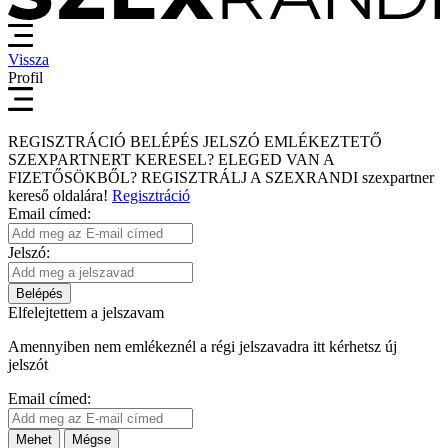
Vissza
Profil
REGISZTRÁCIÓ
BELÉPÉS
JELSZÓ EMLÉKEZTETŐ
SZEXPARTNERT KERESEL?
ELEGED VAN A
FIZETŐSÖKBŐL?
REGISZTRÁLJ A SZEXRANDI
szexpartner
kereső
oldalára!
Regisztráció
Email címed:
Jelszó:
Belépés
Elfelejtettem a jelszavam
Amennyiben nem emlékeznél a régi jelszavadra itt kérhetsz új
jelszót
Email címed:
Mehet
Mégse