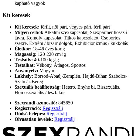
kapható vagyok
Kit keresek
Kit keresek:
férfit, női párt, vegyes párt, férfi párt
Milyen célból:
Alkalmi szexkapcsolat, Szexpartner hosszú
távra, Komoly kapcsolat, Titkos kapcsolatot, Csoportos
szexre, Extrém / bizarr dolgok, Exhibicionizmus / kukkolás
Életkor:
18-46 éves korig
Magasság:
120-220 cm-ig
Testsúly:
40-100 kg-ig
Testalkat:
Vékony, Átlagos, Sportos
Anyanyelv:
Magyar
Lakhely:
Borsod-Abaúj-Zemplén, Hajdú-Bihar, Szabolcs-
Szatmár-Bereg
Szexuális beállítottság:
Hetero, Enyhe bi, Biszexuális,
Homoszexuális / leszbikus
Szexrandi azonosító:
845650
Regisztráció:
Regisztrálj
Utolsó belépés:
Regisztrálj
Olvasatlan levelek:
Regisztrálj