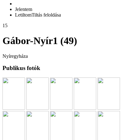
Jelentem
Letiltom
Tiltás feloldása
15
Gábor-Nyír1 (49)
Nyíregyháza
Publikus fotók