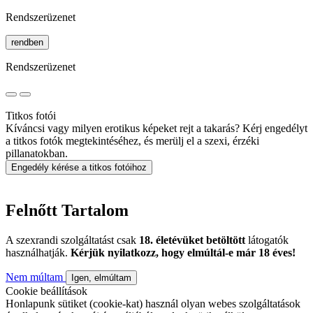
Rendszerüzenet
rendben
Rendszerüzenet
Titkos fotói
Kíváncsi vagy milyen erotikus képeket rejt a takarás? Kérj engedélyt
a titkos fotók megtekintéséhez, és merülj el a szexi, érzéki
pillanatokban.
Engedély kérése a titkos fotóihoz
Felnőtt Tartalom
A szexrandi szolgáltatást csak
18. életévüket betöltött
látogatók
használhatják.
Kérjük nyilatkozz, hogy elmúltál-e már 18 éves!
Nem múltam
Igen, elmúltam
Cookie beállítások
Honlapunk sütiket (cookie-kat) használ olyan webes szolgáltatások