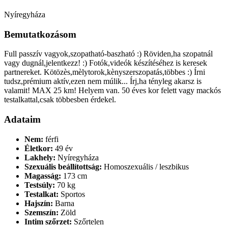
Nyíregyháza
Bemutatkozásom
Full passzív vagyok,szopatható-baszható :) Röviden,ha szopatnál
vagy dugnál,jelentkezz! :) Fotók,videók készítéséhez is keresek
partnereket. Kötözès,mèlytorok,kènyszerszopatás,többes :) Írni
tudsz,prémium aktív,ezen nem múlik... Írj,ha tényleg akarsz is
valamit! MAX 25 km! Helyem van. 50 éves kor felett vagy mackós
testalkattal,csak többesben érdekel.
Adataim
Nem:
férfi
Életkor:
49 év
Lakhely:
Nyíregyháza
Szexuális beállítottság:
Homoszexuális / leszbikus
Magasság:
173 cm
Testsúly:
70 kg
Testalkat:
Sportos
Hajszín:
Barna
Szemszín:
Zöld
Intim szőrzet:
Szőrtelen