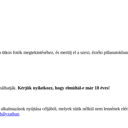
titkos fotók megtekintéséhez, és merülj el a szexi, érzéki pillanatokban
nálhatják.
Kérjük nyilatkozz, hogy elmúltál-e már 18 éves!
 alkalmazások nyújtása céljából, melyek sütik nélkül nem lennének elé
bályzatban
.