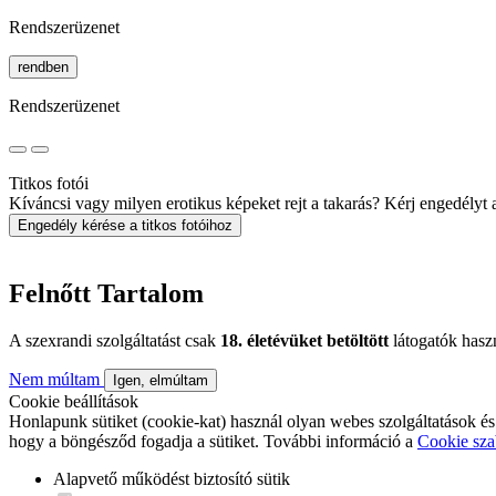
Rendszerüzenet
rendben
Rendszerüzenet
Titkos fotói
Kíváncsi vagy milyen erotikus képeket rejt a takarás? Kérj engedélyt a 
Engedély kérése a titkos fotóihoz
Felnőtt Tartalom
A szexrandi szolgáltatást csak
18. életévüket betöltött
látogatók hasz
Nem múltam
Igen, elmúltam
Cookie beállítások
Honlapunk sütiket (cookie-kat) használ olyan webes szolgáltatások és
hogy a böngésződ fogadja a sütiket. További információ a
Cookie sza
Alapvető működést biztosító sütik