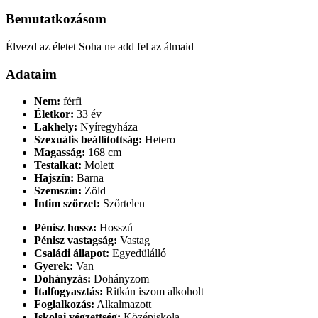
Bemutatkozásom
Élvezd az életet Soha ne add fel az álmaid
Adataim
Nem:
férfi
Életkor:
33 év
Lakhely:
Nyíregyháza
Szexuális beállítottság:
Hetero
Magasság:
168 cm
Testalkat:
Molett
Hajszín:
Barna
Szemszín:
Zöld
Intim szőrzet:
Szőrtelen
Pénisz hossz:
Hosszú
Pénisz vastagság:
Vastag
Családi állapot:
Egyedülálló
Gyerek:
Van
Dohányzás:
Dohányzom
Italfogyasztás:
Ritkán iszom alkoholt
Foglalkozás:
Alkalmazott
Iskolai végzettség:
Középiskola