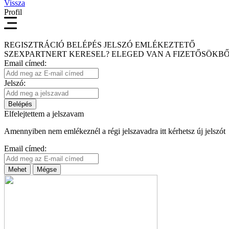
Vissza
Profil
REGISZTRÁCIÓ
BELÉPÉS
JELSZÓ EMLÉKEZTETŐ
SZEXPARTNERT KERESEL?
ELEGED VAN A FIZETŐSÖKBŐ
Email címed:
Jelszó:
Belépés
Elfelejtettem a jelszavam
Amennyiben nem emlékeznél a régi jelszavadra itt kérhetsz új jelszót
Email címed:
Mehet
Mégse