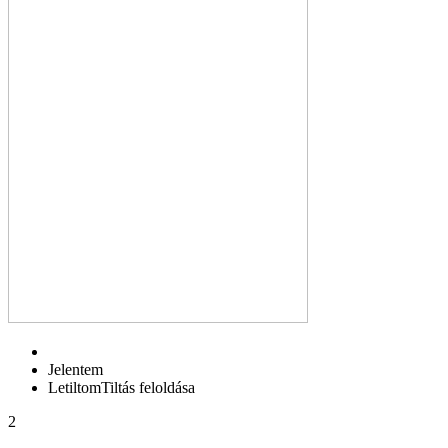
Jelentem
Letiltom
Tiltás feloldása
2