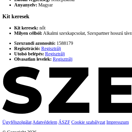
Anyanyelv:
Magyar
Kit keresek
Kit keresek:
nőt
Milyen célból:
Alkalmi szexkapcsolat, Szexpartner hosszú távr
Szexrandi azonosító:
1588179
Regisztráció:
Regisztrálj
Utolsó belépés:
Regisztrálj
Olvasatlan levelek:
Regisztrálj
Ügyfélszolgálat
Adatvédelem
ÁSZF
Cookie szabályzat
Impresszum