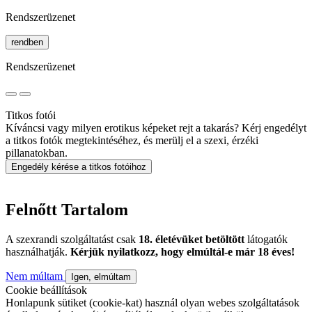
Rendszerüzenet
rendben
Rendszerüzenet
Titkos fotói
Kíváncsi vagy milyen erotikus képeket rejt a takarás? Kérj engedélyt
a titkos fotók megtekintéséhez, és merülj el a szexi, érzéki
pillanatokban.
Engedély kérése a titkos fotóihoz
Felnőtt Tartalom
A szexrandi szolgáltatást csak
18. életévüket betöltött
látogatók
használhatják.
Kérjük nyilatkozz, hogy elmúltál-e már 18 éves!
Nem múltam
Igen, elmúltam
Cookie beállítások
Honlapunk sütiket (cookie-kat) használ olyan webes szolgáltatások