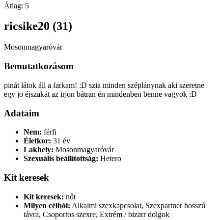
Átlag:
5
ricsike20 (31)
Mosonmagyaróvár
Bemutatkozásom
pinát látok áll a farkam! :D szia minden széplánynak aki szeretne
egy jo éjszakát az irjon bátran én mindenben benne vagyok :D
Adataim
Nem:
férfi
Életkor:
31 év
Lakhely:
Mosonmagyaróvár
Szexuális beállítottság:
Hetero
Kit keresek
Kit keresek:
nőt
Milyen célból:
Alkalmi szexkapcsolat, Szexpartner hosszú
távra, Csoportos szexre, Extrém / bizarr dolgok