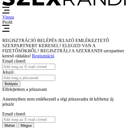
Vissza
Profil
REGISZTRÁCIÓ
BELÉPÉS
JELSZÓ EMLÉKEZTETŐ
SZEXPARTNERT KERESEL?
ELEGED VAN A
FIZETŐSÖKBŐL?
REGISZTRÁLJ A SZEXRANDI
szexpartner
kereső
oldalára!
Regisztráció
Email címed:
Jelszó:
Belépés
Elfelejtettem a jelszavam
Amennyiben nem emlékeznél a régi jelszavadra itt kérhetsz új
jelszót
Email címed:
Mehet
Mégse