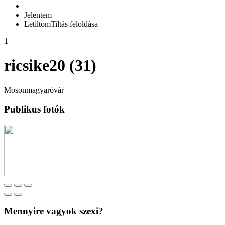
Jelentem
Letiltom
Tiltás feloldása
1
ricsike20 (31)
Mosonmagyaróvár
Publikus fotók
Mennyire vagyok szexi?