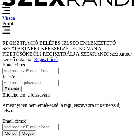
Vissza
Profil
REGISZTRÁCIÓ
BELÉPÉS
JELSZÓ EMLÉKEZTETŐ
SZEXPARTNERT KERESEL?
ELEGED VAN A
FIZETŐSÖKBŐL?
REGISZTRÁLJ A SZEXRANDI
szexpartner
kereső
oldalára!
Regisztráció
Email címed:
Jelszó:
Belépés
Elfelejtettem a jelszavam
Amennyiben nem emlékeznél a régi jelszavadra itt kérhetsz új
jelszót
Email címed:
Mehet
Mégse