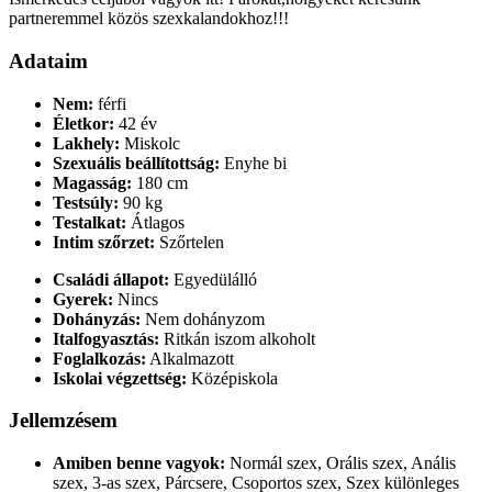
partneremmel közös szexkalandokhoz!!!
Adataim
Nem:
férfi
Életkor:
42 év
Lakhely:
Miskolc
Szexuális beállítottság:
Enyhe bi
Magasság:
180 cm
Testsúly:
90 kg
Testalkat:
Átlagos
Intim szőrzet:
Szőrtelen
Családi állapot:
Egyedülálló
Gyerek:
Nincs
Dohányzás:
Nem dohányzom
Italfogyasztás:
Ritkán iszom alkoholt
Foglalkozás:
Alkalmazott
Iskolai végzettség:
Középiskola
Jellemzésem
Amiben benne vagyok:
Normál szex, Orális szex, Anális
szex, 3-as szex, Párcsere, Csoportos szex, Szex különleges