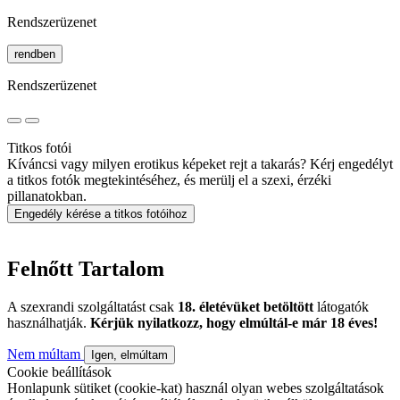
Rendszerüzenet
rendben
Rendszerüzenet
Titkos fotói
Kíváncsi vagy milyen erotikus képeket rejt a takarás? Kérj engedélyt
a titkos fotók megtekintéséhez, és merülj el a szexi, érzéki
pillanatokban.
Engedély kérése a titkos fotóihoz
Felnőtt Tartalom
A szexrandi szolgáltatást csak
18. életévüket betöltött
látogatók
használhatják.
Kérjük nyilatkozz, hogy elmúltál-e már 18 éves!
Nem múltam
Igen, elmúltam
Cookie beállítások
Honlapunk sütiket (cookie-kat) használ olyan webes szolgáltatások