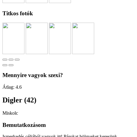
Titkos fotók
Mennyire vagyok szexi?
Átlag:
4.6
Digler (42)
Miskolc
Bemutatkozásom
Ismerkedés céljából vagyok itt! Párokat,hölgyeket keresünk