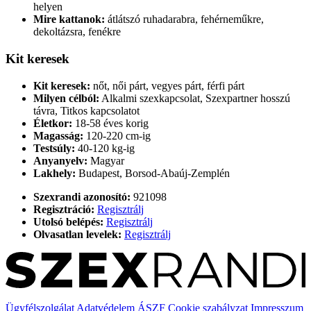
helyen
Mire kattanok:
átlátszó ruhadarabra, fehérneműkre,
dekoltázsra, fenékre
Kit keresek
Kit keresek:
nőt, női párt, vegyes párt, férfi párt
Milyen célból:
Alkalmi szexkapcsolat, Szexpartner hosszú
távra, Titkos kapcsolatot
Életkor:
18-58 éves korig
Magasság:
120-220 cm-ig
Testsúly:
40-120 kg-ig
Anyanyelv:
Magyar
Lakhely:
Budapest, Borsod-Abaúj-Zemplén
Szexrandi azonosító:
921098
Regisztráció:
Regisztrálj
Utolsó belépés:
Regisztrálj
Olvasatlan levelek:
Regisztrálj
Ügyfélszolgálat
Adatvédelem
ÁSZF
Cookie szabályzat
Impresszum