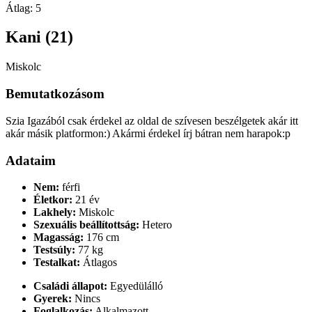
Átlag:
5
Kani (21)
Miskolc
Bemutatkozásom
Szia Igazából csak érdekel az oldal de szívesen beszélgetek akár itt
akár másik platformon:) Akármi érdekel írj bátran nem harapok:p
Adataim
Nem:
férfi
Életkor:
21 év
Lakhely:
Miskolc
Szexuális beállítottság:
Hetero
Magasság:
176 cm
Testsúly:
77 kg
Testalkat:
Átlagos
Családi állapot:
Egyedülálló
Gyerek:
Nincs
Foglalkozás:
Alkalmazott