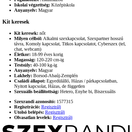
Iskolai végzettség:
Középiskola
Anyanyelv:
Magyar
Kit keresek
Kit keresek:
nőt
Milyen célból:
Alkalmi szexkapcsolat, Szexpartner hosszú
távra, Komoly kapcsolat, Titkos kapcsolatot, Cyberszex (tel,
chat, webcam)
Életkor:
18-99 éves korig
Magasság:
120-220 cm-ig
Testsúly:
40-100 kg-ig
Anyanyelv:
Magyar
Lakhely:
Borsod-Abaúj-Zemplén
Családi állapot:
Egyedülálló, Házas / párkapcsolatban,
Nyitott kapcsolat, Házas, de független
Szexuális beállítottság:
Hetero, Enyhe bi, Biszexuális
Szexrandi azonosító:
1577315
Regisztráció:
Regisztrálj
Utolsó belépés:
Regisztrálj
Olvasatlan levelek:
Regisztrálj