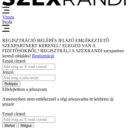
Vissza
Profil
REGISZTRÁCIÓ
BELÉPÉS
JELSZÓ EMLÉKEZTETŐ
SZEXPARTNERT KERESEL?
ELEGED VAN A
FIZETŐSÖKBŐL?
REGISZTRÁLJ A SZEXRANDI
szexpartner
kereső
oldalára!
Regisztráció
Email címed:
Jelszó:
Belépés
Elfelejtettem a jelszavam
Amennyiben nem emlékeznél a régi jelszavadra itt kérhetsz új
jelszót
Email címed:
Mehet
Mégse