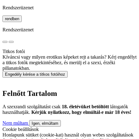
Rendszerüzenet
rendben
Rendszerüzenet
Titkos fotói
Kíváncsi vagy milyen erotikus képeket rejt a takarás? Kérj engedélyt
a titkos fotók megtekintéséhez, és merülj el a szexi, érzéki
pillanatokban.
Engedély kérése a titkos fotóihoz
Felnőtt Tartalom
A szexrandi szolgáltatást csak
18. életévüket betöltött
látogatók
használhatják.
Kérjük nyilatkozz, hogy elmúltál-e már 18 éves!
Nem múltam
Igen, elmúltam
Cookie beállítások
Honlapunk sütiket (cookie-kat) használ olyan webes szolgáltatások