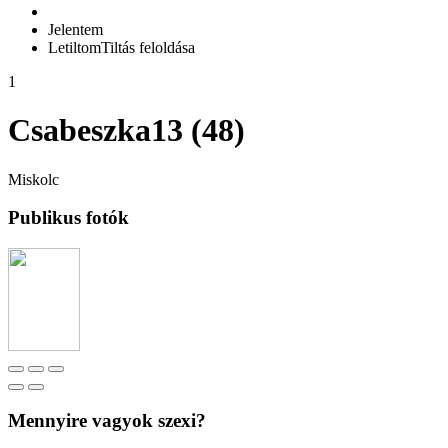
Jelentem
Letiltom
Tiltás feloldása
1
Csabeszka13 (48)
Miskolc
Publikus fotók
Mennyire vagyok szexi?