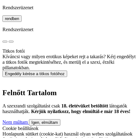
Rendszerüzenet
rendben
Rendszerüzenet
Titkos fotói
Kíváncsi vagy milyen erotikus képeket rejt a takarás? Kérj engedélyt
a titkos fotók megtekintéséhez, és merülj el a szexi, érzéki
pillanatokban.
Engedély kérése a titkos fotóihoz
Felnőtt Tartalom
A szexrandi szolgáltatást csak
18. életévüket betöltött
látogatók
használhatják.
Kérjük nyilatkozz, hogy elmúltál-e már 18 éves!
Nem múltam
Igen, elmúltam
Cookie beállítások
Honlapunk sütiket (cookie-kat) használ olyan webes szolgáltatások