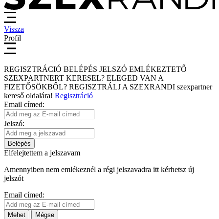
Vissza
Profil
REGISZTRÁCIÓ
BELÉPÉS
JELSZÓ EMLÉKEZTETŐ
SZEXPARTNERT KERESEL?
ELEGED VAN A
FIZETŐSÖKBŐL?
REGISZTRÁLJ A SZEXRANDI
szexpartner
kereső
oldalára!
Regisztráció
Email címed:
Jelszó:
Belépés
Elfelejtettem a jelszavam
Amennyiben nem emlékeznél a régi jelszavadra itt kérhetsz új
jelszót
Email címed:
Mehet
Mégse