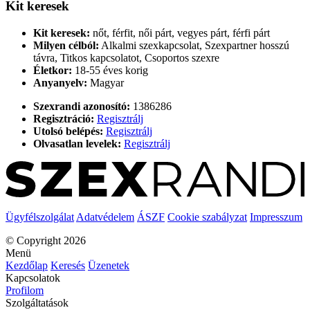
Kit keresek
Kit keresek:
nőt, férfit, női párt, vegyes párt, férfi párt
Milyen célból:
Alkalmi szexkapcsolat, Szexpartner hosszú
távra, Titkos kapcsolatot, Csoportos szexre
Életkor:
18-55 éves korig
Anyanyelv:
Magyar
Szexrandi azonosító:
1386286
Regisztráció:
Regisztrálj
Utolsó belépés:
Regisztrálj
Olvasatlan levelek:
Regisztrálj
Ügyfélszolgálat
Adatvédelem
ÁSZF
Cookie szabályzat
Impresszum
© Copyright 2026
Menü
Kezdőlap
Keresés
Üzenetek
Kapcsolatok
Profilom
Szolgáltatások