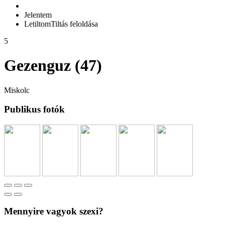
Jelentem
Letiltom
Tiltás feloldása
5
Gezenguz (47)
Miskolc
Publikus fotók
Mennyire vagyok szexi?