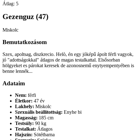
Átlag:
5
Gezenguz (47)
Miskolc
Bemutatkozásom
Szex, apoltsag, diszkrecio. Helò, én egy jóképű ápolt férfi vagyok,
jó "adottságokkal" átlagos de magas testalkattal. Elsősorban
hölgyeket es párokat keresek de azonosnemű enytyempentyében is
benne lennék...
Adataim
Nem:
férfi
Életkor:
47 év
Lakhely:
Miskolc
Szexuális beállítottság:
Enyhe bi
Magasság:
185 cm
Testsúly:
90 kg
Testalkat:
Átlagos
Hajszín:
Sötétbarna