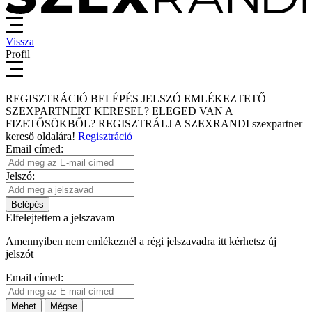
Vissza
Profil
REGISZTRÁCIÓ
BELÉPÉS
JELSZÓ EMLÉKEZTETŐ
SZEXPARTNERT KERESEL?
ELEGED VAN A
FIZETŐSÖKBŐL?
REGISZTRÁLJ A SZEXRANDI
szexpartner
kereső
oldalára!
Regisztráció
Email címed:
Jelszó:
Belépés
Elfelejtettem a jelszavam
Amennyiben nem emlékeznél a régi jelszavadra itt kérhetsz új
jelszót
Email címed:
Mehet
Mégse