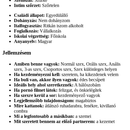
Szemszín:
Szürke
Intim szőrzet:
Szőrtelen
Családi állapot:
Egyedülálló
Dohányzás:
Nem dohányzom
Italfogyasztás:
Ritkán iszom alkoholt
Foglalkozás:
Vállalkozás
Iskolai végzettség:
Főiskola
Anyanyelv:
Magyar
Jellemzésem
Amiben benne vagyok:
Normál szex, Orális szex, Anális
szex, 3-as szex, Csoportos szex, Szex különleges helyen
Ha kezdeményezni kell:
szeretem, ha kikezdenek velem
Ha buli van, akkor ilyen vagyok:
édes becsípett
Ideális hely ahol szeretkeznék:
A hálószobám
Ha pornó filmet látok:
felizgat, és önkielégítek
Ha szexre kerül a sor:
kezdeményező vagyok
Legjellemzőbb tulajdonságom:
magabiztos
Mire kattanok:
átlátszó ruhadarabra, fenékre, kivillanó
combra
Mi a legfontosabb a másikban:
a szemei
Mit szeretett bennem az előző partnerem:
a kezemet