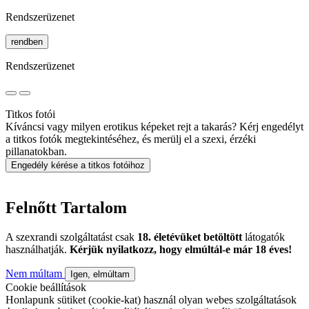
Rendszerüzenet
rendben
Rendszerüzenet
Titkos fotói
Kíváncsi vagy milyen erotikus képeket rejt a takarás? Kérj engedélyt
a titkos fotók megtekintéséhez, és merülj el a szexi, érzéki
pillanatokban.
Engedély kérése a titkos fotóihoz
Felnőtt Tartalom
A szexrandi szolgáltatást csak
18. életévüket betöltött
látogatók
használhatják.
Kérjük nyilatkozz, hogy elmúltál-e már 18 éves!
Nem múltam
Igen, elmúltam
Cookie beállítások
Honlapunk sütiket (cookie-kat) használ olyan webes szolgáltatások