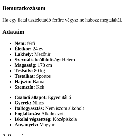
Bemutatkozásom
Ha egy fiatal tisztelettudó férfire végysz ne habozz megtaláltál.
Adataim
Nem:
férfi
Életkor:
24 év
Lakhely:
Mezőtúr
Szexuális beállítottság:
Hetero
Magasság:
178 cm
Testsúly:
80 kg
Testalkat:
Sportos
Hajszín:
Barna
Szemszín:
Kék
Családi állapot:
Egyedülálló
Gyerek:
Nincs
Italfogyasztás:
Nem iszom alkoholt
Foglalkozás:
Alkalmazott
Iskolai végzettség:
Középiskola
Anyanyelv:
Magyar