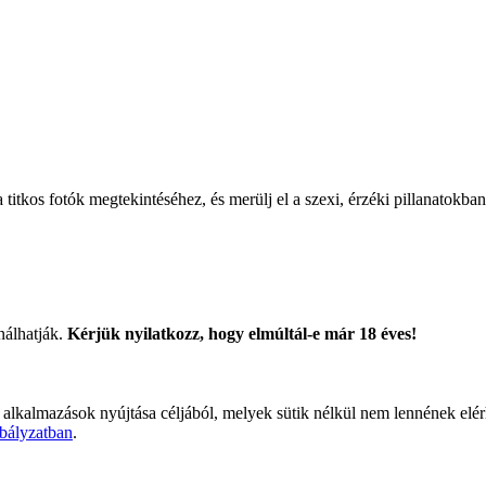
titkos fotók megtekintéséhez, és merülj el a szexi, érzéki pillanatokban
nálhatják.
Kérjük nyilatkozz, hogy elmúltál-e már 18 éves!
 alkalmazások nyújtása céljából, melyek sütik nélkül nem lennének elé
bályzatban
.