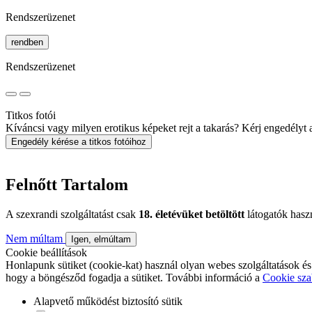
Rendszerüzenet
rendben
Rendszerüzenet
Titkos fotói
Kíváncsi vagy milyen erotikus képeket rejt a takarás? Kérj engedélyt a 
Engedély kérése a titkos fotóihoz
Felnőtt Tartalom
A szexrandi szolgáltatást csak
18. életévüket betöltött
látogatók hasz
Nem múltam
Igen, elmúltam
Cookie beállítások
Honlapunk sütiket (cookie-kat) használ olyan webes szolgáltatások és
hogy a böngésződ fogadja a sütiket. További információ a
Cookie sza
Alapvető működést biztosító sütik