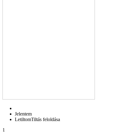
Jelentem
Letiltom
Tiltás feloldása
1