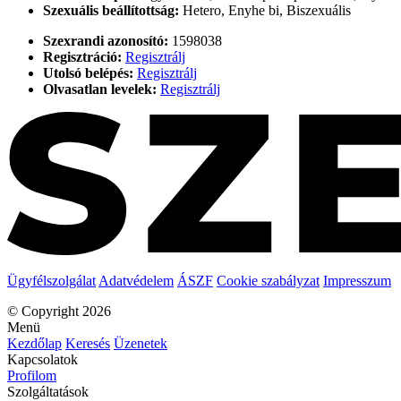
Szexuális beállítottság:
Hetero, Enyhe bi, Biszexuális
Szexrandi azonosító:
1598038
Regisztráció:
Regisztrálj
Utolsó belépés:
Regisztrálj
Olvasatlan levelek:
Regisztrálj
Ügyfélszolgálat
Adatvédelem
ÁSZF
Cookie szabályzat
Impresszum
© Copyright 2026
Menü
Kezdőlap
Keresés
Üzenetek
Kapcsolatok
Profilom
Szolgáltatások