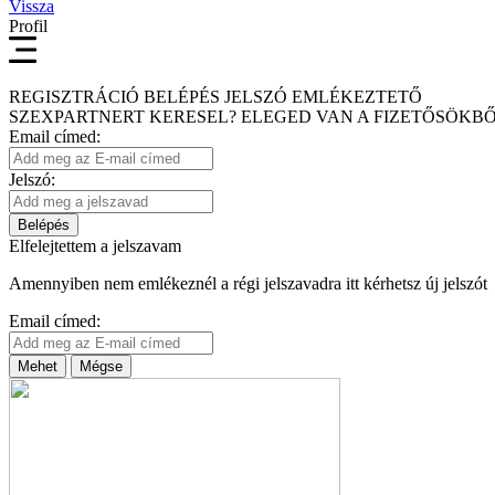
Vissza
Profil
REGISZTRÁCIÓ
BELÉPÉS
JELSZÓ EMLÉKEZTETŐ
SZEXPARTNERT KERESEL?
ELEGED VAN A FIZETŐSÖKBŐ
Email címed:
Jelszó:
Belépés
Elfelejtettem a jelszavam
Amennyiben nem emlékeznél a régi jelszavadra itt kérhetsz új jelszót
Email címed:
Mehet
Mégse