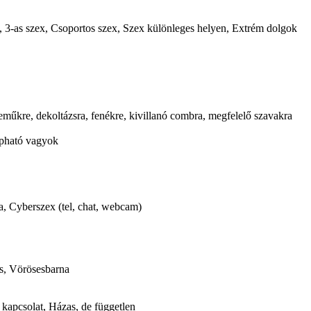
, 3-as szex, Csoportos szex, Szex különleges helyen, Extrém dolgok
neműkre, dekoltázsra, fenékre, kivillanó combra, megfelelő szavakra
pható vagyok
a, Cyberszex (tel, chat, webcam)
s, Vörösesbarna
 kapcsolat, Házas, de független