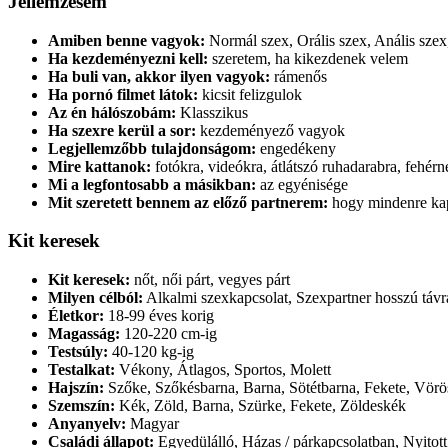
Jellemzésem
Amiben benne vagyok:
Normál szex, Orális szex, Anális szex
Ha kezdeményezni kell:
szeretem, ha kikezdenek velem
Ha buli van, akkor ilyen vagyok:
rámenős
Ha pornó filmet látok:
kicsit felizgulok
Az én hálószobám:
Klasszikus
Ha szexre kerül a sor:
kezdeményező vagyok
Legjellemzőbb tulajdonságom:
engedékeny
Mire kattanok:
fotókra, videókra, átlátszó ruhadarabra, fehér
Mi a legfontosabb a másikban:
az egyénisége
Mit szeretett bennem az előző partnerem:
hogy mindenre ka
Kit keresek
Kit keresek:
nőt, női párt, vegyes párt
Milyen célból:
Alkalmi szexkapcsolat, Szexpartner hosszú távr
Életkor:
18-99 éves korig
Magasság:
120-220 cm-ig
Testsúly:
40-120 kg-ig
Testalkat:
Vékony, Átlagos, Sportos, Molett
Hajszín:
Szőke, Szőkésbarna, Barna, Sötétbarna, Fekete, Vörö
Szemszín:
Kék, Zöld, Barna, Szürke, Fekete, Zöldeskék
Anyanyelv:
Magyar
Családi állapot:
Egyedülálló, Házas / párkapcsolatban, Nyitott