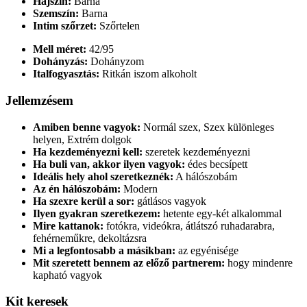
Hajszín:
Barna
Szemszín:
Barna
Intim szőrzet:
Szőrtelen
Mell méret:
42/95
Dohányzás:
Dohányzom
Italfogyasztás:
Ritkán iszom alkoholt
Jellemzésem
Amiben benne vagyok:
Normál szex, Szex különleges
helyen, Extrém dolgok
Ha kezdeményezni kell:
szeretek kezdeményezni
Ha buli van, akkor ilyen vagyok:
édes becsípett
Ideális hely ahol szeretkeznék:
A hálószobám
Az én hálószobám:
Modern
Ha szexre kerül a sor:
gátlásos vagyok
Ilyen gyakran szeretkezem:
hetente egy-két alkalommal
Mire kattanok:
fotókra, videókra, átlátszó ruhadarabra,
fehérneműkre, dekoltázsra
Mi a legfontosabb a másikban:
az egyénisége
Mit szeretett bennem az előző partnerem:
hogy mindenre
kapható vagyok
Kit keresek