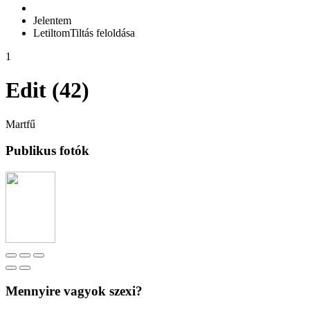
Jelentem
Letiltom
Tiltás feloldása
1
Edit (42)
Martfű
Publikus fotók
Mennyire vagyok szexi?