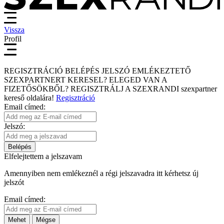
Vissza
Profil
REGISZTRÁCIÓ
BELÉPÉS
JELSZÓ EMLÉKEZTETŐ
SZEXPARTNERT KERESEL?
ELEGED VAN A
FIZETŐSÖKBŐL?
REGISZTRÁLJ A SZEXRANDI
szexpartner
kereső
oldalára!
Regisztráció
Email címed:
Jelszó:
Belépés
Elfelejtettem a jelszavam
Amennyiben nem emlékeznél a régi jelszavadra itt kérhetsz új
jelszót
Email címed:
Mehet
Mégse