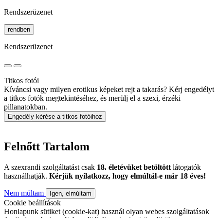
Rendszerüzenet
rendben
Rendszerüzenet
Titkos fotói
Kíváncsi vagy milyen erotikus képeket rejt a takarás? Kérj engedélyt
a titkos fotók megtekintéséhez, és merülj el a szexi, érzéki
pillanatokban.
Engedély kérése a titkos fotóihoz
Felnőtt Tartalom
A szexrandi szolgáltatást csak
18. életévüket betöltött
látogatók
használhatják.
Kérjük nyilatkozz, hogy elmúltál-e már 18 éves!
Nem múltam
Igen, elmúltam
Cookie beállítások
Honlapunk sütiket (cookie-kat) használ olyan webes szolgáltatások