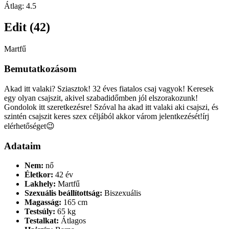
Átlag:
4.5
Edit (42)
Martfű
Bemutatkozásom
Akad itt valaki? Sziasztok! 32 éves fiatalos csaj vagyok! Keresek
egy olyan csajszit, akivel szabadidőmben jól elszorakozunk!
Gondolok itt szeretkezésre! Szóval ha akad itt valaki aki csajszi, és
szintén csajszit keres szex céljából akkor várom jelentkezését!írj
elérhetőséget😉
Adataim
Nem:
nő
Életkor:
42 év
Lakhely:
Martfű
Szexuális beállítottság:
Biszexuális
Magasság:
165 cm
Testsúly:
65 kg
Testalkat:
Átlagos