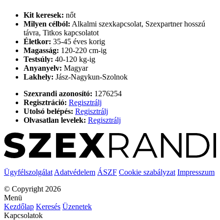
Kit keresek:
nőt
Milyen célból:
Alkalmi szexkapcsolat, Szexpartner hosszú
távra, Titkos kapcsolatot
Életkor:
35-45 éves korig
Magasság:
120-220 cm-ig
Testsúly:
40-120 kg-ig
Anyanyelv:
Magyar
Lakhely:
Jász-Nagykun-Szolnok
Szexrandi azonosító:
1276254
Regisztráció:
Regisztrálj
Utolsó belépés:
Regisztrálj
Olvasatlan levelek:
Regisztrálj
Ügyfélszolgálat
Adatvédelem
ÁSZF
Cookie szabályzat
Impresszum
© Copyright 2026
Menü
Kezdőlap
Keresés
Üzenetek
Kapcsolatok