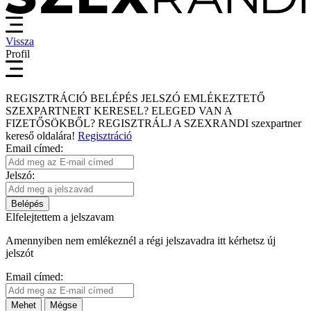
Vissza
Profil
REGISZTRÁCIÓ
BELÉPÉS
JELSZÓ EMLÉKEZTETŐ
SZEXPARTNERT KERESEL?
ELEGED VAN A
FIZETŐSÖKBŐL?
REGISZTRÁLJ A SZEXRANDI
szexpartner
kereső
oldalára!
Regisztráció
Email címed:
Jelszó:
Belépés
Elfelejtettem a jelszavam
Amennyiben nem emlékeznél a régi jelszavadra itt kérhetsz új
jelszót
Email címed:
Mehet
Mégse