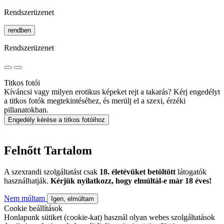
Rendszerüzenet
rendben
Rendszerüzenet
Titkos fotói
Kíváncsi vagy milyen erotikus képeket rejt a takarás? Kérj engedélyt
a titkos fotók megtekintéséhez, és merülj el a szexi, érzéki
pillanatokban.
Engedély kérése a titkos fotóihoz
Felnőtt Tartalom
A szexrandi szolgáltatást csak
18. életévüket betöltött
látogatók
használhatják.
Kérjük nyilatkozz, hogy elmúltál-e már 18 éves!
Nem múltam
Igen, elmúltam
Cookie beállítások
Honlapunk sütiket (cookie-kat) használ olyan webes szolgáltatások