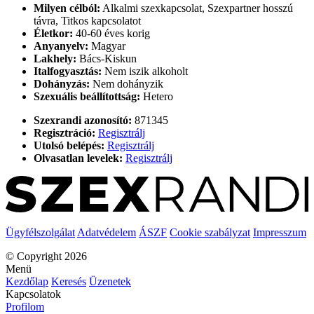
Milyen célból:
Alkalmi szexkapcsolat, Szexpartner hosszú
távra, Titkos kapcsolatot
Életkor:
40-60 éves korig
Anyanyelv:
Magyar
Lakhely:
Bács-Kiskun
Italfogyasztás:
Nem iszik alkoholt
Dohányzás:
Nem dohányzik
Szexuális beállítottság:
Hetero
Szexrandi azonosító:
871345
Regisztráció:
Regisztrálj
Utolsó belépés:
Regisztrálj
Olvasatlan levelek:
Regisztrálj
Ügyfélszolgálat
Adatvédelem
ÁSZF
Cookie szabályzat
Impresszum
© Copyright 2026
Menü
Kezdőlap
Keresés
Üzenetek
Kapcsolatok
Profilom