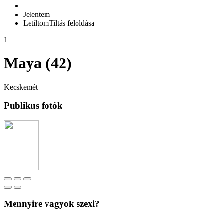
Jelentem
Letiltom
Tiltás feloldása
1
Maya (42)
Kecskemét
Publikus fotók
Mennyire vagyok szexi?