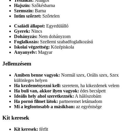
Testalkat:
Átlagos
Hajszín:
Szőkésbarna
Szemszín:
Barna
Intim szőrzet:
Szőrtelen
Családi állapot:
Egyedülálló
Gyerek:
Nincs
Dohányzás:
Nem dohányzom
Foglalkozás:
Szellemi szabadfoglalkozású
Iskolai végzettség:
Középiskola
Anyanyelv:
Magyar
Jellemzésem
Amiben benne vagyok:
Normál szex, Orális szex, Szex
különleges helyen
Ha kezdeményezni kell:
szeretem, ha kikezdenek velem
Ha buli van, akkor ilyen vagyok:
édes becsípett
Ideális hely ahol szeretkeznék:
A hálószobám
Ha pornó filmet látok:
partneremet letámadom
Mi a legfontosabb a másikban:
az egyénisége
Kit keresek
Kit keresek:
férfit