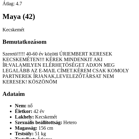
Átlag:
4.7
Maya (42)
Kecskemét
Bemutatkozásom
Szeretö!!!!! 40-60 év közötti ÚRIEMBERT KERESEK
KECSKEMÉTEN!!! KÉREK MINDENKIT AKI
ÍR:VALAMILYEN ELÉRHETÖSÉGET ADJON MEG
LEGALÁBB AZ E-MAIL CÍMET.KÉREM CSAK KOMOLY
PARTNEREK ÍRJANAK,LEVELEZŐTÁRSAT NEM
KERESEK! KÖSZÖNÖM
Adataim
Nem:
nő
Életkor:
42 év
Lakhely:
Kecskemét
Szexuális beállítottság:
Hetero
Magasság:
156 cm
Testsúly:
51 kg