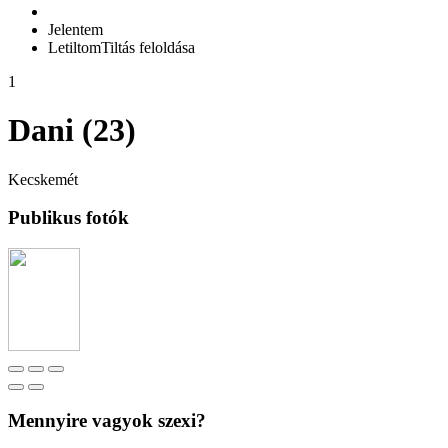
Jelentem
Letiltom
Tiltás feloldása
1
Dani (23)
Kecskemét
Publikus fotók
Mennyire vagyok szexi?