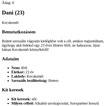
Átlag:
0
Dani (23)
Kecskemét
Bemutatkozásom
Rejtett szexuális vágyaim kielégítése volt a cél, amikor regisztráltam,
úgyhogy akit érdekel egy 23 éves Hetero férfi, ne habozzon, írjon
bátran Kecskemét környékéről!
Adataim
Nem:
férfi
Életkor:
23 év
Lakhely:
Kecskemét
Szexuális beállítottság:
Hetero
Kit keresek
Kit keresek:
nőt
Milyen célból:
Alkalmi szexkapcsolat, Szexpartner hosszú