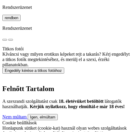
Rendszerüzenet
rendben
Rendszerüzenet
Titkos fotói
Kíváncsi vagy milyen erotikus képeket rejt a takarás? Kérj engedélyt
a titkos fotók megtekintéséhez, és merülj el a szexi, érzéki
pillanatokban.
Engedély kérése a titkos fotóihoz
Felnőtt Tartalom
A szexrandi szolgáltatást csak
18. életévüket betöltött
látogatók
használhatják.
Kérjük nyilatkozz, hogy elmúltál-e már 18 éves!
Nem múltam
Igen, elmúltam
Cookie beállítások
Honlapunk sütiket (cookie-kat) használ olyan webes szolgáltatások