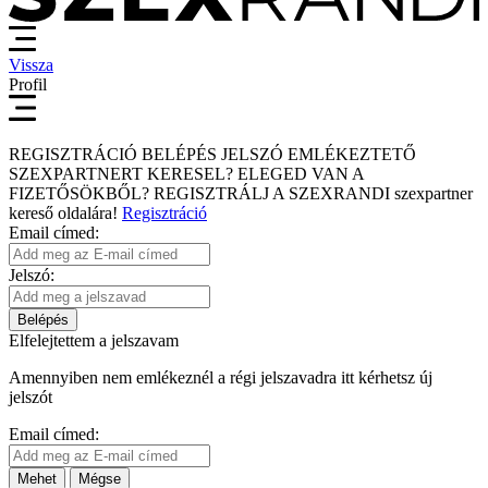
Vissza
Profil
REGISZTRÁCIÓ
BELÉPÉS
JELSZÓ EMLÉKEZTETŐ
SZEXPARTNERT KERESEL?
ELEGED VAN A
FIZETŐSÖKBŐL?
REGISZTRÁLJ A SZEXRANDI
szexpartner
kereső
oldalára!
Regisztráció
Email címed:
Jelszó:
Belépés
Elfelejtettem a jelszavam
Amennyiben nem emlékeznél a régi jelszavadra itt kérhetsz új
jelszót
Email címed:
Mehet
Mégse