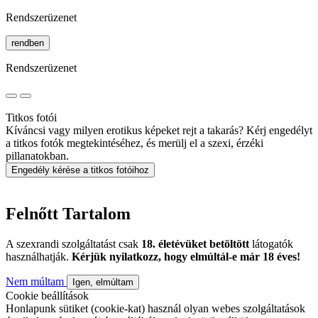
Rendszerüzenet
rendben
Rendszerüzenet
Titkos fotói
Kíváncsi vagy milyen erotikus képeket rejt a takarás? Kérj engedélyt
a titkos fotók megtekintéséhez, és merülj el a szexi, érzéki
pillanatokban.
Engedély kérése a titkos fotóihoz
Felnőtt Tartalom
A szexrandi szolgáltatást csak
18. életévüket betöltött
látogatók
használhatják.
Kérjük nyilatkozz, hogy elmúltál-e már 18 éves!
Nem múltam
Igen, elmúltam
Cookie beállítások
Honlapunk sütiket (cookie-kat) használ olyan webes szolgáltatások