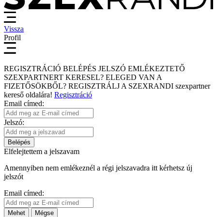
Vissza
Profil
REGISZTRÁCIÓ
BELÉPÉS
JELSZÓ EMLÉKEZTETŐ
SZEXPARTNERT KERESEL?
ELEGED VAN A
FIZETŐSÖKBŐL?
REGISZTRÁLJ A SZEXRANDI
szexpartner
kereső
oldalára!
Regisztráció
Email címed:
Jelszó:
Belépés
Elfelejtettem a jelszavam
Amennyiben nem emlékeznél a régi jelszavadra itt kérhetsz új
jelszót
Email címed:
Mehet
Mégse