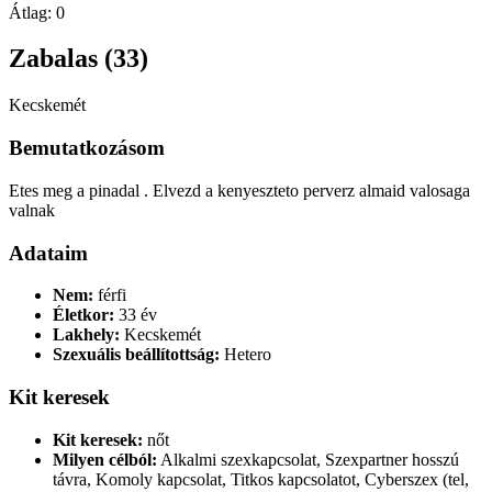
Átlag:
0
Zabalas (33)
Kecskemét
Bemutatkozásom
Etes meg a pinadal . Elvezd a kenyeszteto perverz almaid valosaga
valnak
Adataim
Nem:
férfi
Életkor:
33 év
Lakhely:
Kecskemét
Szexuális beállítottság:
Hetero
Kit keresek
Kit keresek:
nőt
Milyen célból:
Alkalmi szexkapcsolat, Szexpartner hosszú
távra, Komoly kapcsolat, Titkos kapcsolatot, Cyberszex (tel,