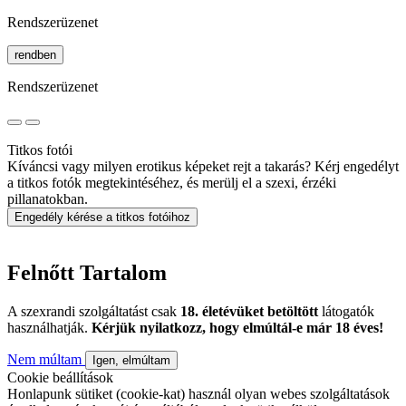
Rendszerüzenet
rendben
Rendszerüzenet
Titkos fotói
Kíváncsi vagy milyen erotikus képeket rejt a takarás? Kérj engedélyt
a titkos fotók megtekintéséhez, és merülj el a szexi, érzéki
pillanatokban.
Engedély kérése a titkos fotóihoz
Felnőtt Tartalom
A szexrandi szolgáltatást csak
18. életévüket betöltött
látogatók
használhatják.
Kérjük nyilatkozz, hogy elmúltál-e már 18 éves!
Nem múltam
Igen, elmúltam
Cookie beállítások
Honlapunk sütiket (cookie-kat) használ olyan webes szolgáltatások