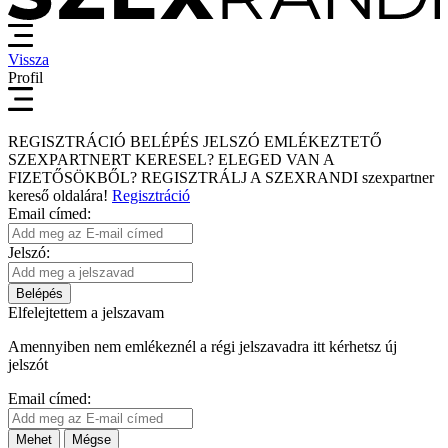
Vissza
Profil
REGISZTRÁCIÓ
BELÉPÉS
JELSZÓ EMLÉKEZTETŐ
SZEXPARTNERT KERESEL?
ELEGED VAN A
FIZETŐSÖKBŐL?
REGISZTRÁLJ A SZEXRANDI
szexpartner
kereső
oldalára!
Regisztráció
Email címed:
Jelszó:
Belépés
Elfelejtettem a jelszavam
Amennyiben nem emlékeznél a régi jelszavadra itt kérhetsz új
jelszót
Email címed:
Mehet
Mégse