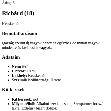
Átlag:
5
Richárd (18)
Kecskemét
Bemutatkozásom
Igazság szerint új vagyok ehhez az egészhez de nyitott vagyok
mindenre és kíváncsi is vagyok.
Adataim
Nem:
férfi
Életkor:
18 év
Lakhely:
Kecskemét
Szexuális beállítottság:
Hetero
Kit keresek
Kit keresek:
nőt
Milyen célból:
Alkalmi szexkapcsolat, Szexpartner hosszú
távra, Extrém / bizarr dolgok