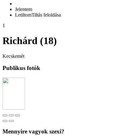
Jelentem
Letiltom
Tiltás feloldása
1
Richárd (18)
Kecskemét
Publikus fotók
Mennyire vagyok szexi?