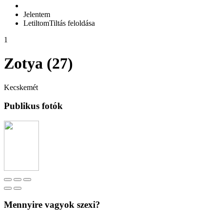
Jelentem
Letiltom
Tiltás feloldása
1
Zotya (27)
Kecskemét
Publikus fotók
Mennyire vagyok szexi?