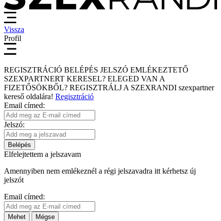
Vissza
Profil
REGISZTRÁCIÓ
BELÉPÉS
JELSZÓ EMLÉKEZTETŐ
SZEXPARTNERT KERESEL?
ELEGED VAN A
FIZETŐSÖKBŐL?
REGISZTRÁLJ A SZEXRANDI
szexpartner
kereső
oldalára!
Regisztráció
Email címed:
Jelszó:
Belépés
Elfelejtettem a jelszavam
Amennyiben nem emlékeznél a régi jelszavadra itt kérhetsz új
jelszót
Email címed:
Mehet
Mégse