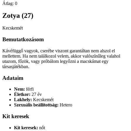
Átlag:
0
Zotya (27)
Kecskemét
Bemutatkozásom
Kávéfüggő vagyok, cserébe viszont garantáltan nem alszol el
mellettem. Ha nem találkozol velem, akkor valószínűleg valahol
utazom, főzök, vagy próbálom legyőzni a macskámat egy
társasjátékban.
Adataim
Nem:
férfi
Életkor:
27 év
Lakhely:
Kecskemét
Szexuális beállítottság:
Hetero
Kit keresek
Kit keresek:
nőt