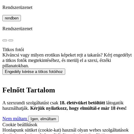
Rendszerüzenet
rendben
Rendszerüzenet
Titkos fotói
Kíváncsi vagy milyen erotikus képeket rejt a takarás? Kérj engedélyt
a titkos fotók megtekintéséhez, és merülj el a szexi, érzéki
pillanatokban.
Engedély kérése a titkos fotóihoz
Felnőtt Tartalom
A szexrandi szolgáltatást csak
18. életévüket betöltött
látogatók
használhatják.
Kérjük nyilatkozz, hogy elmúltál-e már 18 éves!
Nem múltam
Igen, elmúltam
Cookie beállítások
Honlapunk sütiket (cookie-kat) használ olyan webes szolgáltatások