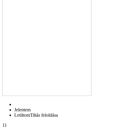
Jelentem
Letiltom
Tiltás feloldása
11