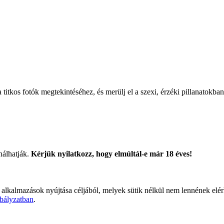
titkos fotók megtekintéséhez, és merülj el a szexi, érzéki pillanatokban
nálhatják.
Kérjük nyilatkozz, hogy elmúltál-e már 18 éves!
 alkalmazások nyújtása céljából, melyek sütik nélkül nem lennének elé
bályzatban
.