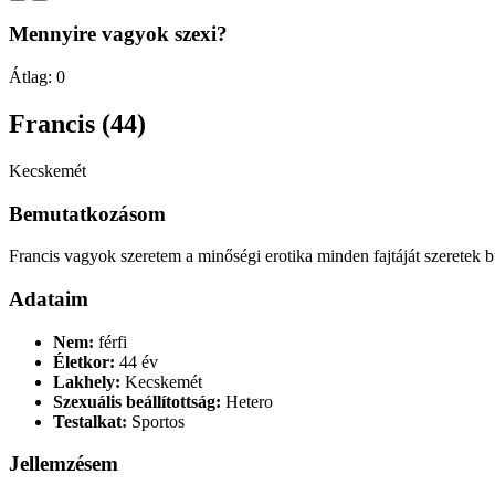
Mennyire vagyok szexi?
Átlag:
0
Francis (44)
Kecskemét
Bemutatkozásom
Francis vagyok szeretem a minőségi erotika minden fajtáját szeretek b
Adataim
Nem:
férfi
Életkor:
44 év
Lakhely:
Kecskemét
Szexuális beállítottság:
Hetero
Testalkat:
Sportos
Jellemzésem