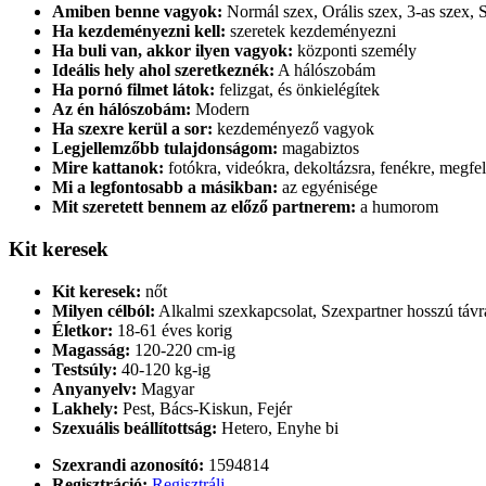
Amiben benne vagyok:
Normál szex, Orális szex, 3-as szex, 
Ha kezdeményezni kell:
szeretek kezdeményezni
Ha buli van, akkor ilyen vagyok:
központi személy
Ideális hely ahol szeretkeznék:
A hálószobám
Ha pornó filmet látok:
felizgat, és önkielégítek
Az én hálószobám:
Modern
Ha szexre kerül a sor:
kezdeményező vagyok
Legjellemzőbb tulajdonságom:
magabiztos
Mire kattanok:
fotókra, videókra, dekoltázsra, fenékre, megfe
Mi a legfontosabb a másikban:
az egyénisége
Mit szeretett bennem az előző partnerem:
a humorom
Kit keresek
Kit keresek:
nőt
Milyen célból:
Alkalmi szexkapcsolat, Szexpartner hosszú távra
Életkor:
18-61 éves korig
Magasság:
120-220 cm-ig
Testsúly:
40-120 kg-ig
Anyanyelv:
Magyar
Lakhely:
Pest, Bács-Kiskun, Fejér
Szexuális beállítottság:
Hetero, Enyhe bi
Szexrandi azonosító:
1594814
Regisztráció:
Regisztrálj