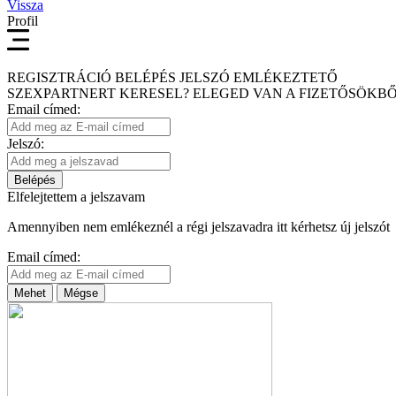
Vissza
Profil
REGISZTRÁCIÓ
BELÉPÉS
JELSZÓ EMLÉKEZTETŐ
SZEXPARTNERT KERESEL?
ELEGED VAN A FIZETŐSÖKBŐ
Email címed:
Jelszó:
Belépés
Elfelejtettem a jelszavam
Amennyiben nem emlékeznél a régi jelszavadra itt kérhetsz új jelszót
Email címed:
Mehet
Mégse