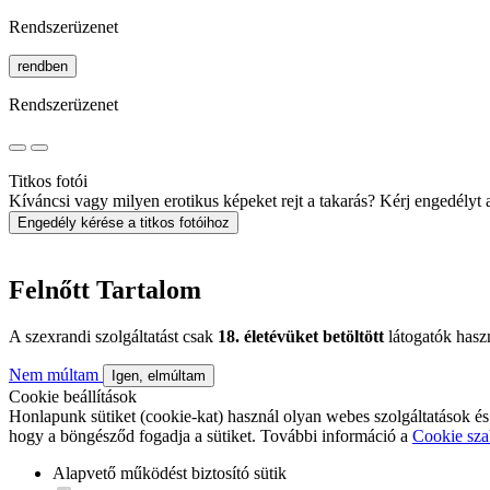
Rendszerüzenet
rendben
Rendszerüzenet
Titkos fotói
Kíváncsi vagy milyen erotikus képeket rejt a takarás? Kérj engedélyt a 
Engedély kérése a titkos fotóihoz
Felnőtt Tartalom
A szexrandi szolgáltatást csak
18. életévüket betöltött
látogatók hasz
Nem múltam
Igen, elmúltam
Cookie beállítások
Honlapunk sütiket (cookie-kat) használ olyan webes szolgáltatások és
hogy a böngésződ fogadja a sütiket. További információ a
Cookie sza
Alapvető működést biztosító sütik