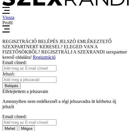
Vissza
Profil
REGISZTRÁCIÓ
BELÉPÉS
JELSZÓ EMLÉKEZTETŐ
SZEXPARTNERT KERESEL?
ELEGED VAN A
FIZETŐSÖKBŐL?
REGISZTRÁLJ A SZEXRANDI
szexpartner
kereső
oldalára!
Regisztráció
Email címed:
Jelszó:
Belépés
Elfelejtettem a jelszavam
Amennyiben nem emlékeznél a régi jelszavadra itt kérhetsz új
jelszót
Email címed:
Mehet
Mégse