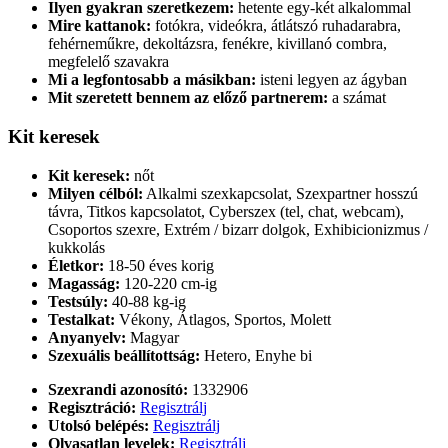
Ilyen gyakran szeretkezem:
hetente egy-két alkalommal
Mire kattanok:
fotókra, videókra, átlátszó ruhadarabra,
fehérneműkre, dekoltázsra, fenékre, kivillanó combra,
megfelelő szavakra
Mi a legfontosabb a másikban:
isteni legyen az ágyban
Mit szeretett bennem az előző partnerem:
a számat
Kit keresek
Kit keresek:
nőt
Milyen célból:
Alkalmi szexkapcsolat, Szexpartner hosszú
távra, Titkos kapcsolatot, Cyberszex (tel, chat, webcam),
Csoportos szexre, Extrém / bizarr dolgok, Exhibicionizmus /
kukkolás
Életkor:
18-50 éves korig
Magasság:
120-220 cm-ig
Testsúly:
40-88 kg-ig
Testalkat:
Vékony, Átlagos, Sportos, Molett
Anyanyelv:
Magyar
Szexuális beállítottság:
Hetero, Enyhe bi
Szexrandi azonosító:
1332906
Regisztráció:
Regisztrálj
Utolsó belépés:
Regisztrálj
Olvasatlan levelek:
Regisztrálj