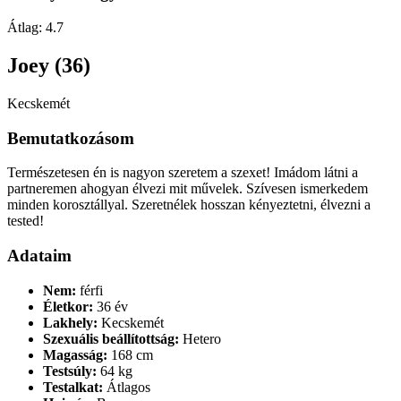
Átlag:
4.7
Joey (36)
Kecskemét
Bemutatkozásom
Természetesen én is nagyon szeretem a szexet! Imádom látni a
partneremen ahogyan élvezi mit művelek. Szívesen ismerkedem
minden korosztállyal. Szeretnélek hosszan kényeztetni, élvezni a
tested!
Adataim
Nem:
férfi
Életkor:
36 év
Lakhely:
Kecskemét
Szexuális beállítottság:
Hetero
Magasság:
168 cm
Testsúly:
64 kg
Testalkat:
Átlagos