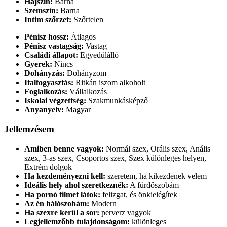
Hajszín:
Barna
Szemszín:
Barna
Intim szőrzet:
Szőrtelen
Pénisz hossz:
Átlagos
Pénisz vastagság:
Vastag
Családi állapot:
Egyedülálló
Gyerek:
Nincs
Dohányzás:
Dohányzom
Italfogyasztás:
Ritkán iszom alkoholt
Foglalkozás:
Vállalkozás
Iskolai végzettség:
Szakmunkásképző
Anyanyelv:
Magyar
Jellemzésem
Amiben benne vagyok:
Normál szex, Orális szex, Anális
szex, 3-as szex, Csoportos szex, Szex különleges helyen,
Extrém dolgok
Ha kezdeményezni kell:
szeretem, ha kikezdenek velem
Ideális hely ahol szeretkeznék:
A fürdőszobám
Ha pornó filmet látok:
felizgat, és önkielégítek
Az én hálószobám:
Modern
Ha szexre kerül a sor:
perverz vagyok
Legjellemzőbb tulajdonságom:
különleges