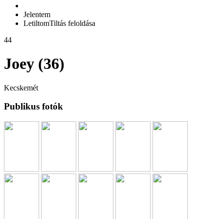
Jelentem
Letiltom
Tiltás feloldása
44
Joey (36)
Kecskemét
Publikus fotók