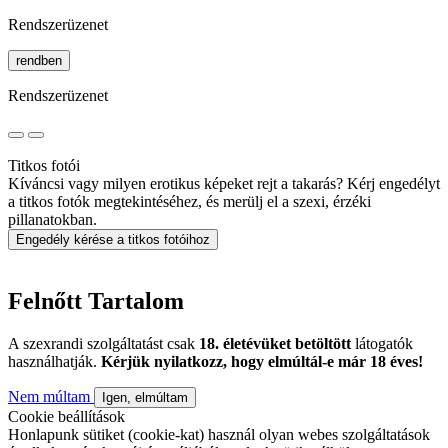
Rendszerüzenet
rendben
Rendszerüzenet
Titkos fotói
Kíváncsi vagy milyen erotikus képeket rejt a takarás? Kérj engedélyt
a titkos fotók megtekintéséhez, és merülj el a szexi, érzéki
pillanatokban.
Engedély kérése a titkos fotóihoz
Felnőtt Tartalom
A szexrandi szolgáltatást csak
18. életévüket betöltött
látogatók
használhatják.
Kérjük nyilatkozz, hogy elmúltál-e már 18 éves!
Nem múltam
Igen, elmúltam
Cookie beállítások
Honlapunk sütiket (cookie-kat) használ olyan webes szolgáltatások