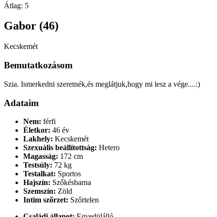
Átlag:
5
Gabor (46)
Kecskemét
Bemutatkozásom
Szia. Ismerkedni szeretnék,és meglátjuk,hogy mi lesz a vége....:)
Adataim
Nem:
férfi
Életkor:
46 év
Lakhely:
Kecskemét
Szexuális beállítottság:
Hetero
Magasság:
172 cm
Testsúly:
72 kg
Testalkat:
Sportos
Hajszín:
Szőkésbarna
Szemszín:
Zöld
Intim szőrzet:
Szőrtelen
Családi állapot:
Egyedülálló