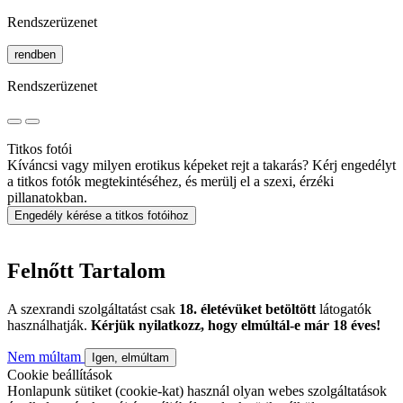
Rendszerüzenet
rendben
Rendszerüzenet
Titkos fotói
Kíváncsi vagy milyen erotikus képeket rejt a takarás? Kérj engedélyt
a titkos fotók megtekintéséhez, és merülj el a szexi, érzéki
pillanatokban.
Engedély kérése a titkos fotóihoz
Felnőtt Tartalom
A szexrandi szolgáltatást csak
18. életévüket betöltött
látogatók
használhatják.
Kérjük nyilatkozz, hogy elmúltál-e már 18 éves!
Nem múltam
Igen, elmúltam
Cookie beállítások
Honlapunk sütiket (cookie-kat) használ olyan webes szolgáltatások