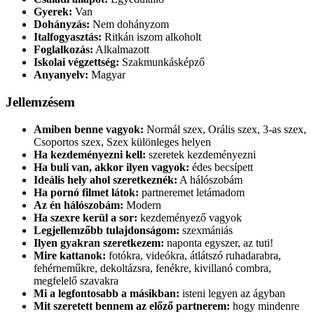
Gyerek:
Van
Dohányzás:
Nem dohányzom
Italfogyasztás:
Ritkán iszom alkoholt
Foglalkozás:
Alkalmazott
Iskolai végzettség:
Szakmunkásképző
Anyanyelv:
Magyar
Jellemzésem
Amiben benne vagyok:
Normál szex, Orális szex, 3-as szex,
Csoportos szex, Szex különleges helyen
Ha kezdeményezni kell:
szeretek kezdeményezni
Ha buli van, akkor ilyen vagyok:
édes becsípett
Ideális hely ahol szeretkeznék:
A hálószobám
Ha pornó filmet látok:
partneremet letámadom
Az én hálószobám:
Modern
Ha szexre kerül a sor:
kezdeményező vagyok
Legjellemzőbb tulajdonságom:
szexmániás
Ilyen gyakran szeretkezem:
naponta egyszer, az tuti!
Mire kattanok:
fotókra, videókra, átlátszó ruhadarabra,
fehérneműkre, dekoltázsra, fenékre, kivillanó combra,
megfelelő szavakra
Mi a legfontosabb a másikban:
isteni legyen az ágyban
Mit szeretett bennem az előző partnerem:
hogy mindenre