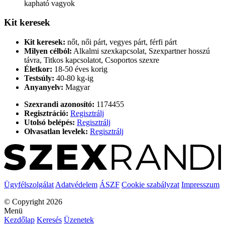
kapható vagyok
Kit keresek
Kit keresek:
nőt, női párt, vegyes párt, férfi párt
Milyen célból:
Alkalmi szexkapcsolat, Szexpartner hosszú
távra, Titkos kapcsolatot, Csoportos szexre
Életkor:
18-50 éves korig
Testsúly:
40-80 kg-ig
Anyanyelv:
Magyar
Szexrandi azonosító:
1174455
Regisztráció:
Regisztrálj
Utolsó belépés:
Regisztrálj
Olvasatlan levelek:
Regisztrálj
Ügyfélszolgálat
Adatvédelem
ÁSZF
Cookie szabályzat
Impresszum
© Copyright 2026
Menü
Kezdőlap
Keresés
Üzenetek