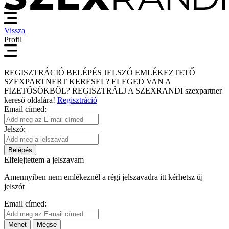
Vissza
Profil
REGISZTRÁCIÓ
BELÉPÉS
JELSZÓ EMLÉKEZTETŐ
SZEXPARTNERT KERESEL?
ELEGED VAN A
FIZETŐSÖKBŐL?
REGISZTRÁLJ A SZEXRANDI
szexpartner
kereső
oldalára!
Regisztráció
Email címed:
Jelszó:
Belépés
Elfelejtettem a jelszavam
Amennyiben nem emlékeznél a régi jelszavadra itt kérhetsz új
jelszót
Email címed:
Mehet
Mégse