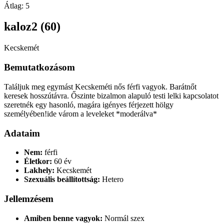
Átlag:
5
kaloz2 (60)
Kecskemét
Bemutatkozásom
Találjuk meg egymást Kecskeméti nős férfi vagyok. Barátnőt
keresek hosszútávra. Őszinte bizalmon alapuló testi lelki kapcsolatot
szeretnék egy hasonló, magára igényes férjezett hölgy
személyében!ide várom a leveleket *moderálva*
Adataim
Nem:
férfi
Életkor:
60 év
Lakhely:
Kecskemét
Szexuális beállítottság:
Hetero
Jellemzésem
Amiben benne vagyok:
Normál szex