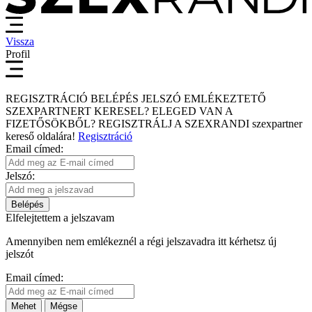
Vissza
Profil
REGISZTRÁCIÓ
BELÉPÉS
JELSZÓ EMLÉKEZTETŐ
SZEXPARTNERT KERESEL?
ELEGED VAN A
FIZETŐSÖKBŐL?
REGISZTRÁLJ A SZEXRANDI
szexpartner
kereső
oldalára!
Regisztráció
Email címed:
Jelszó:
Belépés
Elfelejtettem a jelszavam
Amennyiben nem emlékeznél a régi jelszavadra itt kérhetsz új
jelszót
Email címed:
Mehet
Mégse