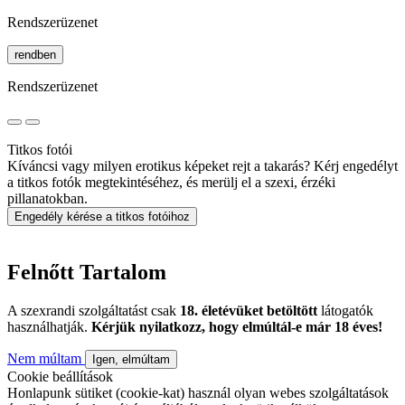
Rendszerüzenet
rendben
Rendszerüzenet
Titkos fotói
Kíváncsi vagy milyen erotikus képeket rejt a takarás? Kérj engedélyt
a titkos fotók megtekintéséhez, és merülj el a szexi, érzéki
pillanatokban.
Engedély kérése a titkos fotóihoz
Felnőtt Tartalom
A szexrandi szolgáltatást csak
18. életévüket betöltött
látogatók
használhatják.
Kérjük nyilatkozz, hogy elmúltál-e már 18 éves!
Nem múltam
Igen, elmúltam
Cookie beállítások
Honlapunk sütiket (cookie-kat) használ olyan webes szolgáltatások