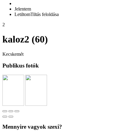
Jelentem
Letiltom
Tiltás feloldása
2
kaloz2 (60)
Kecskemét
Publikus fotók
Mennyire vagyok szexi?