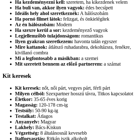
Ha kezdeményezni kell:
szeretem, ha kikezdenek velem
Ha buli van, akkor ilyen vagyok:
édes becsípett
Ideális hely ahol szeretkeznék:
A hálószobám
Ha pornó filmet látok:
felizgat, és önkielégítek
Az én hálószobám:
Modern
Ha szexre kerül a sor:
kezdeményező vagyok
Legjellemzőbb tulajdonságom:
romantikus
Ilyen gyakran szeretkezem:
havonta talán egyszer
Mire kattanok:
átlátszó ruhadarabra, dekoltázsra, fenékre,
kivillanó combra
Mi a legfontosabb a másikban:
a szemei
Mit szeretett bennem az előző partnerem:
a számat
Kit keresek
Kit keresek:
nőt, női párt, vegyes párt, férfi párt
Milyen célból:
Szexpartner hosszú távra, Titkos kapcsolatot
Életkor:
35-65 éves korig
Magasság:
120-178 cm-ig
Testsúly:
50-90 kg-ig
Testalkat:
Átlagos
Anyanyelv:
Magyar
Lakhely:
Bács-Kiskun
Végzettség:
8 általánosnál kevesebb
Italfogyasztás:
Ritkán iszik alkoholt