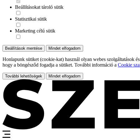
Beállításokat tároló sütik
Statisztikai sütik
Marketing célú sütik
Beállítások mentése
Mindet elfogadom
Honlapunk sütiket (cookie-kat) használ olyan webes szolgáltatások és
hogy a böngésződ fogadja a sütiket. További információ a
Cookie sza
További lehetőségek
Mindet elfogadom