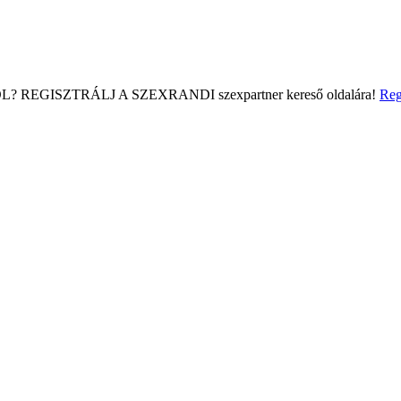
L?
REGISZTRÁLJ A SZEXRANDI
szexpartner kereső
oldalára!
Reg