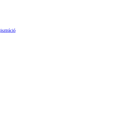
isztráció