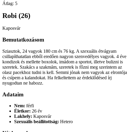
Átlag:
5
Robi (26)
Kaposvár
Bemutatkozásom
Sziasztok, 24 vagyok 180 cm és 76 kg. A szexuális étvágyam
csillapíthatatlan ebből eredően nagyon szenvedélyes vagyok. 4 éve
kondizok és mellette boxolok, imádom a sportot, illetve bulizni is
szeretek. Szakács a szakmám, szeretek is főzni meg szerintem az
olasz pacekhoz tudni is kell. Semmi jónak nem vagyok az elrontója
és csípem a kalandokat. Ha felkeltettem az érdeklődésed írj
nyugodtan ne habozz.
Adataim
Nem:
férfi
Életkor:
26 év
Lakhely:
Kaposvár
Szexuális beállítottság:
Hetero