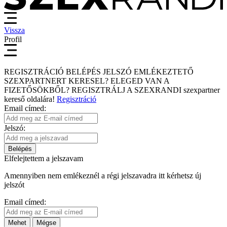
Vissza
Profil
REGISZTRÁCIÓ
BELÉPÉS
JELSZÓ EMLÉKEZTETŐ
SZEXPARTNERT KERESEL?
ELEGED VAN A
FIZETŐSÖKBŐL?
REGISZTRÁLJ A SZEXRANDI
szexpartner
kereső
oldalára!
Regisztráció
Email címed:
Jelszó:
Belépés
Elfelejtettem a jelszavam
Amennyiben nem emlékeznél a régi jelszavadra itt kérhetsz új
jelszót
Email címed:
Mehet
Mégse