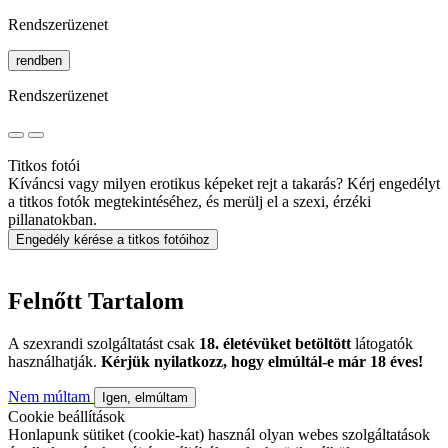
Rendszerüzenet
rendben
Rendszerüzenet
Titkos fotói
Kíváncsi vagy milyen erotikus képeket rejt a takarás? Kérj engedélyt
a titkos fotók megtekintéséhez, és merülj el a szexi, érzéki
pillanatokban.
Engedély kérése a titkos fotóihoz
Felnőtt Tartalom
A szexrandi szolgáltatást csak
18. életévüket betöltött
látogatók
használhatják.
Kérjük nyilatkozz, hogy elmúltál-e már 18 éves!
Nem múltam
Igen, elmúltam
Cookie beállítások
Honlapunk sütiket (cookie-kat) használ olyan webes szolgáltatások