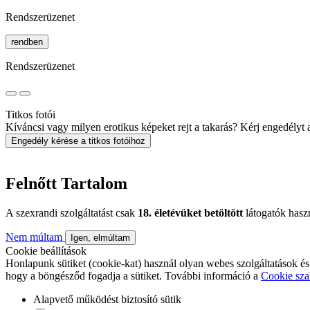
Rendszerüzenet
rendben
Rendszerüzenet
Titkos fotói
Kíváncsi vagy milyen erotikus képeket rejt a takarás? Kérj engedélyt a 
Engedély kérése a titkos fotóihoz
Felnőtt Tartalom
A szexrandi szolgáltatást csak
18. életévüket betöltött
látogatók hasz
Nem múltam
Igen, elmúltam
Cookie beállítások
Honlapunk sütiket (cookie-kat) használ olyan webes szolgáltatások és
hogy a böngésződ fogadja a sütiket. További információ a
Cookie sza
Alapvető működést biztosító sütik