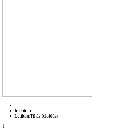
Jelentem
Letiltom
Tiltás feloldása
1