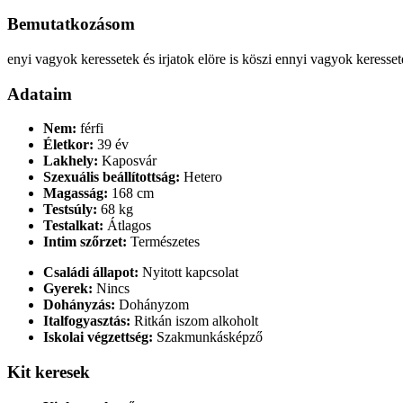
Bemutatkozásom
enyi vagyok keressetek és irjatok elöre is köszi ennyi vagyok keres
Adataim
Nem:
férfi
Életkor:
39 év
Lakhely:
Kaposvár
Szexuális beállítottság:
Hetero
Magasság:
168 cm
Testsúly:
68 kg
Testalkat:
Átlagos
Intim szőrzet:
Természetes
Családi állapot:
Nyitott kapcsolat
Gyerek:
Nincs
Dohányzás:
Dohányzom
Italfogyasztás:
Ritkán iszom alkoholt
Iskolai végzettség:
Szakmunkásképző
Kit keresek