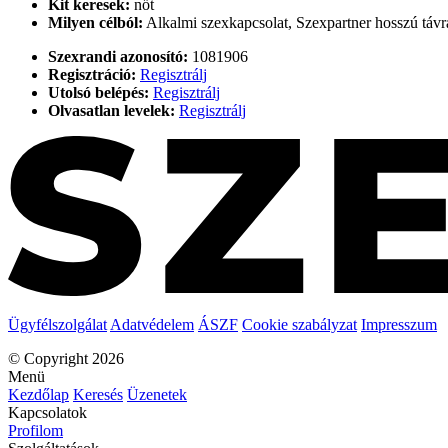
Kit keresek:
nőt
Milyen célból:
Alkalmi szexkapcsolat, Szexpartner hosszú távr
Szexrandi azonosító:
1081906
Regisztráció:
Regisztrálj
Utolsó belépés:
Regisztrálj
Olvasatlan levelek:
Regisztrálj
Ügyfélszolgálat
Adatvédelem
ÁSZF
Cookie szabályzat
Impresszum
© Copyright 2026
Menü
Kezdőlap
Keresés
Üzenetek
Kapcsolatok
Profilom