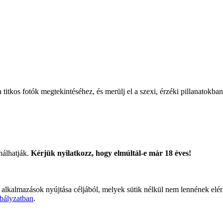
titkos fotók megtekintéséhez, és merülj el a szexi, érzéki pillanatokban
nálhatják.
Kérjük nyilatkozz, hogy elmúltál-e már 18 éves!
 alkalmazások nyújtása céljából, melyek sütik nélkül nem lennének elé
bályzatban
.