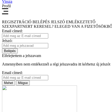
Vissza
Profil
REGISZTRÁCIÓ
BELÉPÉS
JELSZÓ EMLÉKEZTETŐ
SZEXPARTNERT KERESEL?
ELEGED VAN A FIZETŐSÖKBŐ
Email címed:
Jelszó:
Belépés
Elfelejtettem a jelszavam
Amennyiben nem emlékeznél a régi jelszavadra itt kérhetsz új jelszót
Email címed:
Mehet
Mégse