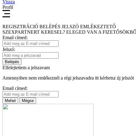
Vissza
Profil
REGISZTRÁCIÓ
BELÉPÉS
JELSZÓ EMLÉKEZTETŐ
SZEXPARTNERT KERESEL?
ELEGED VAN A FIZETŐSÖKBŐ
Email címed:
Jelszó:
Belépés
Elfelejtettem a jelszavam
Amennyiben nem emlékeznél a régi jelszavadra itt kérhetsz új jelszót
Email címed:
Mehet
Mégse