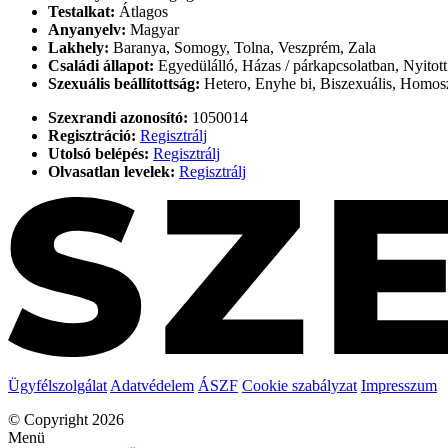
Testalkat:
Átlagos
Anyanyelv:
Magyar
Lakhely:
Baranya, Somogy, Tolna, Veszprém, Zala
Családi állapot:
Egyedülálló, Házas / párkapcsolatban, Nyitott
Szexuális beállítottság:
Hetero, Enyhe bi, Biszexuális, Homosze
Szexrandi azonosító:
1050014
Regisztráció:
Regisztrálj
Utolsó belépés:
Regisztrálj
Olvasatlan levelek:
Regisztrálj
Ügyfélszolgálat
Adatvédelem
ÁSZF
Cookie szabályzat
Impresszum
© Copyright 2026
Menü