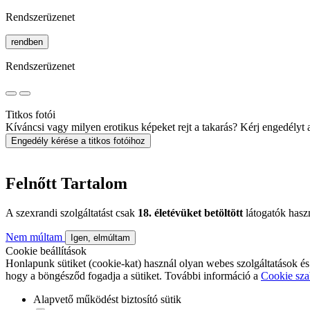
Rendszerüzenet
rendben
Rendszerüzenet
Titkos fotói
Kíváncsi vagy milyen erotikus képeket rejt a takarás? Kérj engedélyt a 
Engedély kérése a titkos fotóihoz
Felnőtt Tartalom
A szexrandi szolgáltatást csak
18. életévüket betöltött
látogatók hasz
Nem múltam
Igen, elmúltam
Cookie beállítások
Honlapunk sütiket (cookie-kat) használ olyan webes szolgáltatások és
hogy a böngésződ fogadja a sütiket. További információ a
Cookie sza
Alapvető működést biztosító sütik