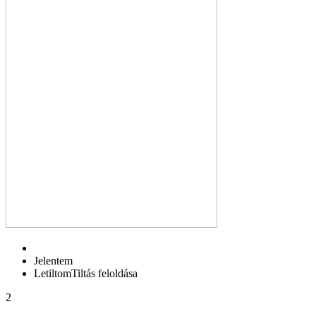
Jelentem
Letiltom
Tiltás feloldása
2