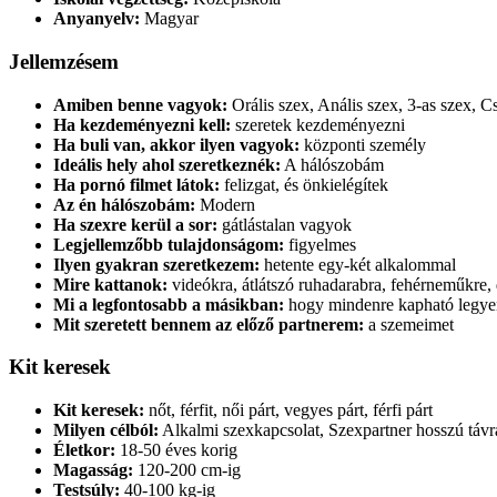
Anyanyelv:
Magyar
Jellemzésem
Amiben benne vagyok:
Orális szex, Anális szex, 3-as szex, 
Ha kezdeményezni kell:
szeretek kezdeményezni
Ha buli van, akkor ilyen vagyok:
központi személy
Ideális hely ahol szeretkeznék:
A hálószobám
Ha pornó filmet látok:
felizgat, és önkielégítek
Az én hálószobám:
Modern
Ha szexre kerül a sor:
gátlástalan vagyok
Legjellemzőbb tulajdonságom:
figyelmes
Ilyen gyakran szeretkezem:
hetente egy-két alkalommal
Mire kattanok:
videókra, átlátszó ruhadarabra, fehérneműkre, 
Mi a legfontosabb a másikban:
hogy mindenre kapható legye
Mit szeretett bennem az előző partnerem:
a szemeimet
Kit keresek
Kit keresek:
nőt, férfit, női párt, vegyes párt, férfi párt
Milyen célból:
Alkalmi szexkapcsolat, Szexpartner hosszú távra
Életkor:
18-50 éves korig
Magasság:
120-200 cm-ig
Testsúly:
40-100 kg-ig