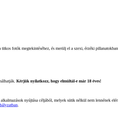
titkos fotók megtekintéséhez, és merülj el a szexi, érzéki pillanatokban
nálhatják.
Kérjük nyilatkozz, hogy elmúltál-e már 18 éves!
 alkalmazások nyújtása céljából, melyek sütik nélkül nem lennének elé
bályzatban
.