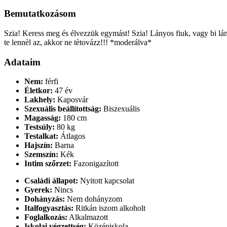
Bemutatkozásom
Szia! Keress meg és élvezzük egymást! Szia! Lányos fiuk, vagy bi lán
te lennèl az, akkor ne tètovázz!!! *moderálva*
Adataim
Nem:
férfi
Életkor:
47 év
Lakhely:
Kaposvár
Szexuális beállítottság:
Biszexuális
Magasság:
180 cm
Testsúly:
80 kg
Testalkat:
Átlagos
Hajszín:
Barna
Szemszín:
Kék
Intim szőrzet:
Fazonigazított
Családi állapot:
Nyitott kapcsolat
Gyerek:
Nincs
Dohányzás:
Nem dohányzom
Italfogyasztás:
Ritkán iszom alkoholt
Foglalkozás:
Alkalmazott
Iskolai végzettség:
Középiskola