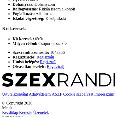
Dohányzás:
Dohányzom
Italfogyasztás:
Ritkán iszom alkoholt
Foglalkozás:
Alkalmazott
Iskolai végzettség:
Középiskola
Kit keresek
Kit keresek:
férfit
Milyen célból:
Csoportos szexre
Szexrandi azonosító:
1048356
Regisztráció:
Regisztrálj
Utolsó belépés:
Regisztrálj
Olvasatlan levelek:
Regisztrálj
Ügyfélszolgálat
Adatvédelem
ÁSZF
Cookie szabályzat
Impresszum
© Copyright 2026
Menü
Kezdőlap
Keresés
Üzenetek