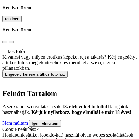
Rendszerüzenet
rendben
Rendszerüzenet
Titkos fotói
Kíváncsi vagy milyen erotikus képeket rejt a takarás? Kérj engedélyt
a titkos fotók megtekintéséhez, és merülj el a szexi, érzéki
pillanatokban.
Engedély kérése a titkos fotóihoz
Felnőtt Tartalom
A szexrandi szolgáltatást csak
18. életévüket betöltött
látogatók
használhatják.
Kérjük nyilatkozz, hogy elmúltál-e már 18 éves!
Nem múltam
Igen, elmúltam
Cookie beállítások
Honlapunk sütiket (cookie-kat) használ olyan webes szolgáltatások