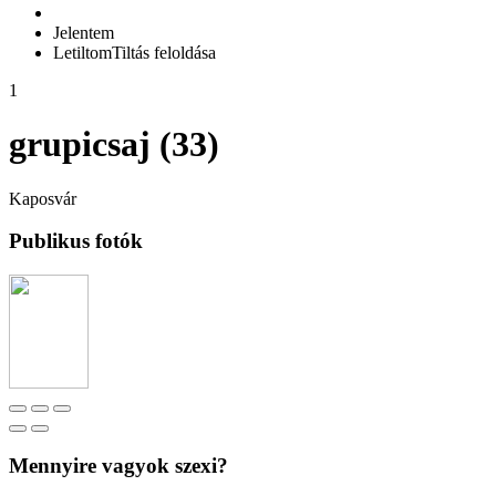
Jelentem
Letiltom
Tiltás feloldása
1
grupicsaj (33)
Kaposvár
Publikus fotók
Mennyire vagyok szexi?