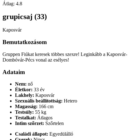
Átlag:
4.8
grupicsaj (33)
Kaposvár
Bemutatkozásom
Gruppen Fiúkat keresek többes szexre! Leginkább a Kaposvár-
Dombóvár-Pécs vonal az esélyes!
Adataim
Nem:
nő
Életkor:
33 év
Lakhely:
Kaposvár
Szexuális beállítottság:
Hetero
Magasság:
166 cm
Testsúly:
55 kg
Testalkat:
Átlagos
Intim szőrzet:
Szőrtelen
Családi állapot:
Egyedülálló
Gyerek:
Nincs