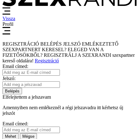
Vissza
Profil
REGISZTRÁCIÓ
BELÉPÉS
JELSZÓ EMLÉKEZTETŐ
SZEXPARTNERT KERESEL?
ELEGED VAN A
FIZETŐSÖKBŐL?
REGISZTRÁLJ A SZEXRANDI
szexpartner
kereső
oldalára!
Regisztráció
Email címed:
Jelszó:
Belépés
Elfelejtettem a jelszavam
Amennyiben nem emlékeznél a régi jelszavadra itt kérhetsz új
jelszót
Email címed:
Mehet
Mégse