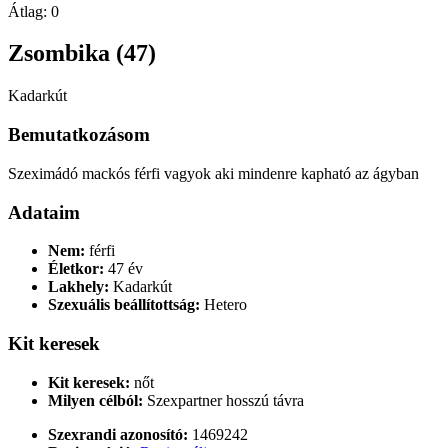
Átlag:
0
Zsombika (47)
Kadarkút
Bemutatkozásom
Szeximádó mackós férfi vagyok aki mindenre kapható az ágyban
Adataim
Nem:
férfi
Életkor:
47 év
Lakhely:
Kadarkút
Szexuális beállítottság:
Hetero
Kit keresek
Kit keresek:
nőt
Milyen célból:
Szexpartner hosszú távra
Szexrandi azonosító:
1469242