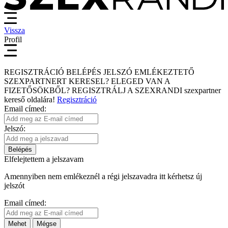
Vissza
Profil
REGISZTRÁCIÓ
BELÉPÉS
JELSZÓ EMLÉKEZTETŐ
SZEXPARTNERT KERESEL?
ELEGED VAN A
FIZETŐSÖKBŐL?
REGISZTRÁLJ A SZEXRANDI
szexpartner
kereső
oldalára!
Regisztráció
Email címed:
Jelszó:
Belépés
Elfelejtettem a jelszavam
Amennyiben nem emlékeznél a régi jelszavadra itt kérhetsz új
jelszót
Email címed:
Mehet
Mégse