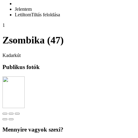
Jelentem
Letiltom
Tiltás feloldása
1
Zsombika (47)
Kadarkút
Publikus fotók
Mennyire vagyok szexi?