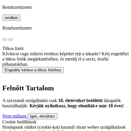
Rendszerüzenet
rendben
Rendszerüzenet
Titkos fotói
Kíváncsi vagy milyen erotikus képeket rejt a takarás? Kérj engedélyt
a titkos fotók megtekintéséhez, és merülj el a szexi, érzéki
pillanatokban.
Engedély kérése a titkos fotóihoz
Felnőtt Tartalom
A szexrandi szolgáltatást csak
18. életévüket betöltött
látogatók
használhatják.
Kérjük nyilatkozz, hogy elmúltál-e már 18 éves!
Nem múltam
Igen, elmúltam
Cookie beállítások
Honlapunk sütiket (cookie-kat) használ olyan webes szolgáltatások