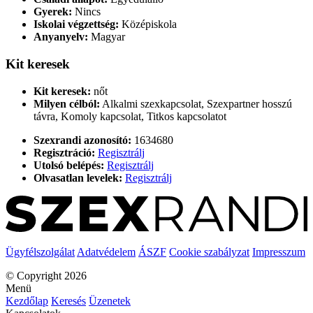
Gyerek:
Nincs
Iskolai végzettség:
Középiskola
Anyanyelv:
Magyar
Kit keresek
Kit keresek:
nőt
Milyen célból:
Alkalmi szexkapcsolat, Szexpartner hosszú
távra, Komoly kapcsolat, Titkos kapcsolatot
Szexrandi azonosító:
1634680
Regisztráció:
Regisztrálj
Utolsó belépés:
Regisztrálj
Olvasatlan levelek:
Regisztrálj
Ügyfélszolgálat
Adatvédelem
ÁSZF
Cookie szabályzat
Impresszum
© Copyright 2026
Menü
Kezdőlap
Keresés
Üzenetek