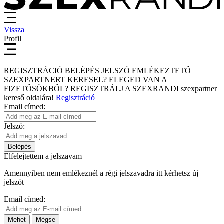
Vissza
Profil
REGISZTRÁCIÓ
BELÉPÉS
JELSZÓ EMLÉKEZTETŐ
SZEXPARTNERT KERESEL?
ELEGED VAN A
FIZETŐSÖKBŐL?
REGISZTRÁLJ A SZEXRANDI
szexpartner
kereső
oldalára!
Regisztráció
Email címed:
Jelszó:
Belépés
Elfelejtettem a jelszavam
Amennyiben nem emlékeznél a régi jelszavadra itt kérhetsz új
jelszót
Email címed:
Mehet
Mégse