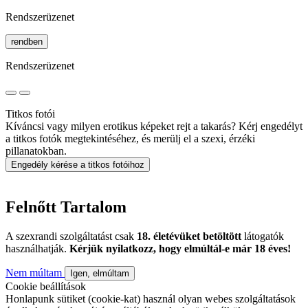
Rendszerüzenet
rendben
Rendszerüzenet
Titkos fotói
Kíváncsi vagy milyen erotikus képeket rejt a takarás? Kérj engedélyt
a titkos fotók megtekintéséhez, és merülj el a szexi, érzéki
pillanatokban.
Engedély kérése a titkos fotóihoz
Felnőtt Tartalom
A szexrandi szolgáltatást csak
18. életévüket betöltött
látogatók
használhatják.
Kérjük nyilatkozz, hogy elmúltál-e már 18 éves!
Nem múltam
Igen, elmúltam
Cookie beállítások
Honlapunk sütiket (cookie-kat) használ olyan webes szolgáltatások