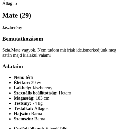
Átlag:
5
Mate (29)
Jászberény
Bemutatkozásom
Szia,Mate vagyok. Nem tudom mit irjak ide.ismerkedjünk meg
aztán majd kialakul valami
Adataim
Nem:
férfi
Életkor:
29 év
Lakhely:
Jászberény
Szexuális beállítottság:
Hetero
Magasság:
183 cm
Testsúly:
74 kg
Testalkat:
Átlagos
Hajszín:
Barna
Szemszín:
Barna
Családi állapot:
Egyedülálló