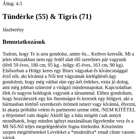
Átlag:
4.5
Tündérke (55) & Tigris (71)
Jászberény
Bemutatkozásuk
Tudom, hogy Te is arra gondolsz, amire én... Kedves keresők. Mi a
jelen idöszakban nem egy fedél alatt élő szerelmes pár vagyunk
(férfi 59 éves, 180 cm, 95 kg - hölgy 45 éves, 163 cm, 90 kg).
Elsősorban a Hölgy keres egy Bisex vágyakat és kíváncsisággal
érző nőt, aki kívánná a Női test vágyainak kielégítését.úgy
gondolom, hogy még várhat rám egy-két érdekes, extra jó dolog,
ami még jobban színezné a virágzó mindennapokat. Kapcsolatban
élek és nagyon boldogok vagyunk a társammal. Ehhez gondoltam,
hogy hozzáteszek egy kis finomságot és keresek egy hölgyet, aki a
hármasban történő szeretkezés örömeit ismeri vagy kívánná, élvezni,
ki akarja próbálni velem és partnerem szeme elött, /NEM KITÉTEL
a férjemmel valo dugás/ Akiről így a háta mögött csak annyit
mondhatok, hogy minden igényt maximálisan figyelembe vesz és a
MI Nő-Nő teljes megelégedésére fogna törekedni. Köszönöm
szepen megértéseteket Leveleket a *moderálva* email címre varom-
várjuk.