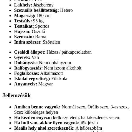
Lakhely:
Jászberény
Szexuális beállítottság:
Hetero
Magasság:
180 cm
Testsúly:
95 kg
Testalkat:
Sportos
Hajszín:
Őszülő
Szemszín:
Barna
Intim szőrzet:
Szőrtelen
Családi állapot:
Házas / párkapcsolatban
Gyerek:
Van
Dohányzás:
Nem dohányzom
Italfogyasztás:
Nem iszom alkoholt
Foglalkozás:
Alkalmazott
Iskolai végzettség:
Főiskola
Anyanyelv:
Magyar
Jellemzésük
Amiben benne vagyok:
Normál szex, Orális szex, 3-as szex,
Szex különleges helyen
Ha kezdeményezni kell:
szeretem, ha kikezdenek velem
Ha buli van, akkor ilyen vagyok:
tök józan
Ideális hely ahol szeretkeznék:
A hálószobám