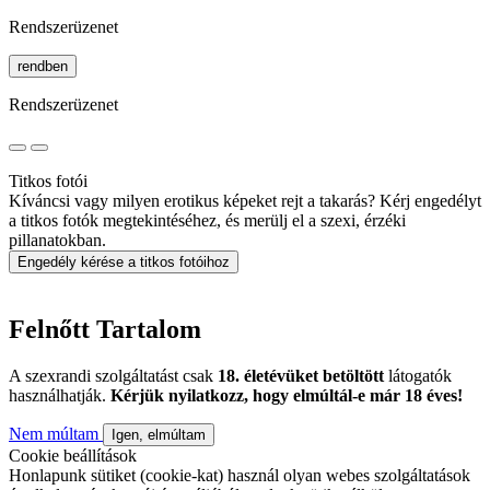
Rendszerüzenet
rendben
Rendszerüzenet
Titkos fotói
Kíváncsi vagy milyen erotikus képeket rejt a takarás? Kérj engedélyt
a titkos fotók megtekintéséhez, és merülj el a szexi, érzéki
pillanatokban.
Engedély kérése a titkos fotóihoz
Felnőtt Tartalom
A szexrandi szolgáltatást csak
18. életévüket betöltött
látogatók
használhatják.
Kérjük nyilatkozz, hogy elmúltál-e már 18 éves!
Nem múltam
Igen, elmúltam
Cookie beállítások
Honlapunk sütiket (cookie-kat) használ olyan webes szolgáltatások