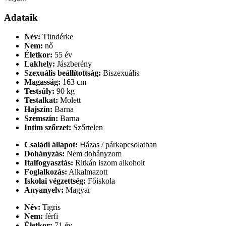
Adataik
Név:
Tündérke
Nem:
nő
Életkor:
55 év
Lakhely:
Jászberény
Szexuális beállítottság:
Biszexuális
Magasság:
163 cm
Testsúly:
90 kg
Testalkat:
Molett
Hajszín:
Barna
Szemszín:
Barna
Intim szőrzet:
Szőrtelen
Családi állapot:
Házas / párkapcsolatban
Dohányzás:
Nem dohányzom
Italfogyasztás:
Ritkán iszom alkoholt
Foglalkozás:
Alkalmazott
Iskolai végzettség:
Főiskola
Anyanyelv:
Magyar
Név:
Tigris
Nem:
férfi
Életkor:
71 év