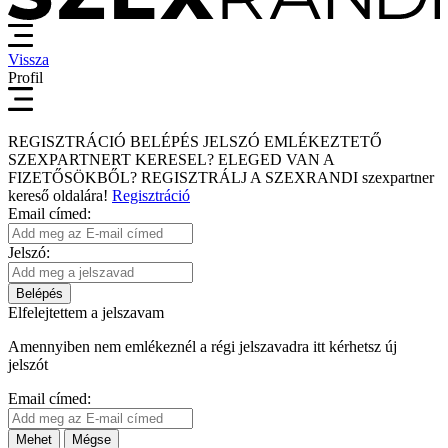
Vissza
Profil
REGISZTRÁCIÓ
BELÉPÉS
JELSZÓ EMLÉKEZTETŐ
SZEXPARTNERT KERESEL?
ELEGED VAN A
FIZETŐSÖKBŐL?
REGISZTRÁLJ A SZEXRANDI
szexpartner
kereső
oldalára!
Regisztráció
Email címed:
Jelszó:
Belépés
Elfelejtettem a jelszavam
Amennyiben nem emlékeznél a régi jelszavadra itt kérhetsz új
jelszót
Email címed:
Mehet
Mégse