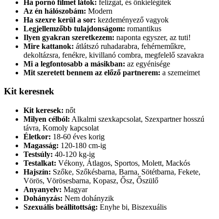
Ha pornó filmet látok:
felizgat, és önkielégítek
Az én hálószobám:
Modern
Ha szexre kerül a sor:
kezdeményező vagyok
Legjellemzőbb tulajdonságom:
romantikus
Ilyen gyakran szeretkezem:
naponta egyszer, az tuti!
Mire kattanok:
átlátszó ruhadarabra, fehérneműkre,
dekoltázsra, fenékre, kivillanó combra, megfelelő szavakra
Mi a legfontosabb a másikban:
az egyénisége
Mit szeretett bennem az előző partnerem:
a szemeimet
Kit keresnek
Kit keresek:
nőt
Milyen célból:
Alkalmi szexkapcsolat, Szexpartner hosszú
távra, Komoly kapcsolat
Életkor:
18-60 éves korig
Magasság:
120-180 cm-ig
Testsúly:
40-120 kg-ig
Testalkat:
Vékony, Átlagos, Sportos, Molett, Mackós
Hajszín:
Szőke, Szőkésbarna, Barna, Sötétbarna, Fekete,
Vörös, Vörösesbarna, Kopasz, Ősz, Őszülő
Anyanyelv:
Magyar
Dohányzás:
Nem dohányzik
Szexuális beállítottság:
Enyhe bi, Biszexuális