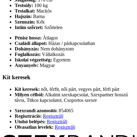
Testsúly:
100 kg
Testalkat:
Mackós
Hajszín:
Barna
Szemszín:
Kék
Intim szőrzet:
Szőrtelen
Pénisz hossz:
Átlagos
Családi állapot:
Házas / párkapcsolatban
Dohányzás:
Nem dohányzom
Foglalkozás:
Vállalkozás
Iskolai végzettség:
Egyetem
Anyanyelv:
Magyar
Kit keresek
Kit keresek:
nőt, férfit, női párt, vegyes párt, férfi párt
Milyen célból:
Alkalmi szexkapcsolat, Szexpartner hosszú
távra, Titkos kapcsolatot, Csoportos szexre
Szexrandi azonosító:
854065
Regisztráció:
Regisztrálj
Utolsó belépés:
Regisztrálj
Olvasatlan levelek:
Regisztrálj