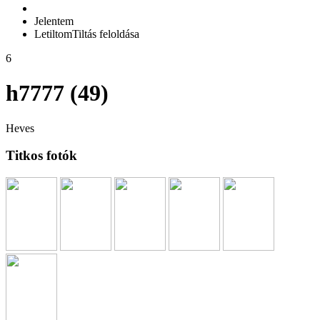
Jelentem
Letiltom
Tiltás feloldása
6
h7777 (49)
Heves
Titkos fotók