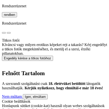
Rendszerüzenet
rendben
Rendszerüzenet
Titkos fotói
Kíváncsi vagy milyen erotikus képeket rejt a takarás? Kérj engedélyt
a titkos fotók megtekintéséhez, és merülj el a szexi, érzéki
pillanatokban.
Engedély kérése a titkos fotóihoz
Felnőtt Tartalom
A szexrandi szolgáltatást csak
18. életévüket betöltött
látogatók
használhatják.
Kérjük nyilatkozz, hogy elmúltál-e már 18 éves!
Nem múltam
Igen, elmúltam
Cookie beállítások
Honlapunk sütiket (cookie-kat) használ olyan webes szolgáltatások