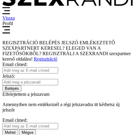
Vissza
Profil
REGISZTRÁCIÓ
BELÉPÉS
JELSZÓ EMLÉKEZTETŐ
SZEXPARTNERT KERESEL?
ELEGED VAN A
FIZETŐSÖKBŐL?
REGISZTRÁLJ A SZEXRANDI
szexpartner
kereső
oldalára!
Regisztráció
Email címed:
Jelszó:
Belépés
Elfelejtettem a jelszavam
Amennyiben nem emlékeznél a régi jelszavadra itt kérhetsz új
jelszót
Email címed:
Mehet
Mégse