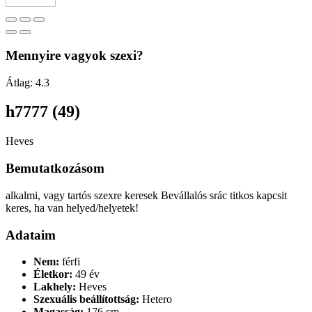
Mennyire vagyok szexi?
Átlag:
4.3
h7777 (49)
Heves
Bemutatkozásom
alkalmi, vagy tartós szexre keresek Bevállalós srác titkos kapcsit
keres, ha van helyed/helyetek!
Adataim
Nem:
férfi
Életkor:
49 év
Lakhely:
Heves
Szexuális beállítottság:
Hetero
Magasság:
176 cm