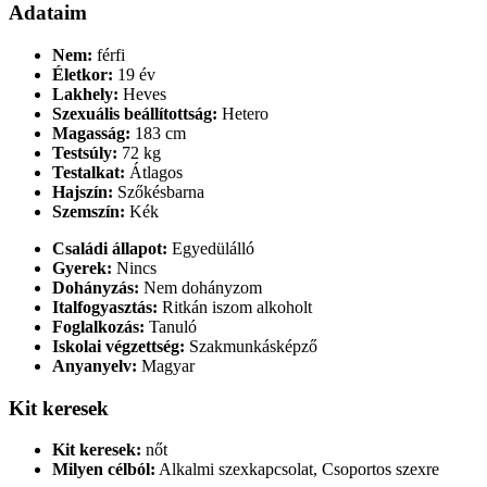
Adataim
Nem:
férfi
Életkor:
19 év
Lakhely:
Heves
Szexuális beállítottság:
Hetero
Magasság:
183 cm
Testsúly:
72 kg
Testalkat:
Átlagos
Hajszín:
Szőkésbarna
Szemszín:
Kék
Családi állapot:
Egyedülálló
Gyerek:
Nincs
Dohányzás:
Nem dohányzom
Italfogyasztás:
Ritkán iszom alkoholt
Foglalkozás:
Tanuló
Iskolai végzettség:
Szakmunkásképző
Anyanyelv:
Magyar
Kit keresek
Kit keresek:
nőt
Milyen célból:
Alkalmi szexkapcsolat, Csoportos szexre