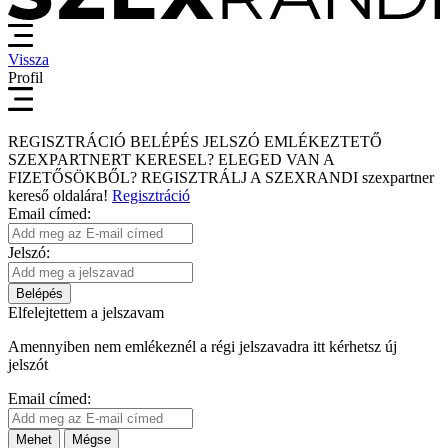
Vissza
Profil
REGISZTRÁCIÓ
BELÉPÉS
JELSZÓ EMLÉKEZTETŐ
SZEXPARTNERT KERESEL?
ELEGED VAN A
FIZETŐSÖKBŐL?
REGISZTRÁLJ A SZEXRANDI
szexpartner
kereső
oldalára!
Regisztráció
Email címed:
Jelszó:
Belépés
Elfelejtettem a jelszavam
Amennyiben nem emlékeznél a régi jelszavadra itt kérhetsz új
jelszót
Email címed:
Mehet
Mégse