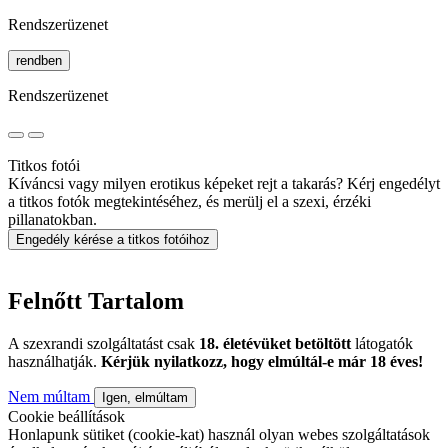
Rendszerüzenet
rendben
Rendszerüzenet
Titkos fotói
Kíváncsi vagy milyen erotikus képeket rejt a takarás? Kérj engedélyt
a titkos fotók megtekintéséhez, és merülj el a szexi, érzéki
pillanatokban.
Engedély kérése a titkos fotóihoz
Felnőtt Tartalom
A szexrandi szolgáltatást csak
18. életévüket betöltött
látogatók
használhatják.
Kérjük nyilatkozz, hogy elmúltál-e már 18 éves!
Nem múltam
Igen, elmúltam
Cookie beállítások
Honlapunk sütiket (cookie-kat) használ olyan webes szolgáltatások