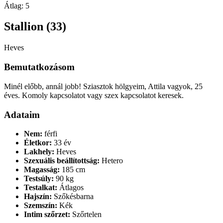
Átlag:
5
Stallion (33)
Heves
Bemutatkozásom
Minél előbb, annál jobb! Sziasztok hölgyeim, Attila vagyok, 25
éves. Komoly kapcsolatot vagy szex kapcsolatot keresek.
Adataim
Nem:
férfi
Életkor:
33 év
Lakhely:
Heves
Szexuális beállítottság:
Hetero
Magasság:
185 cm
Testsúly:
90 kg
Testalkat:
Átlagos
Hajszín:
Szőkésbarna
Szemszín:
Kék
Intim szőrzet:
Szőrtelen