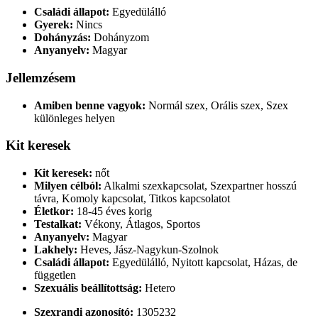
Családi állapot:
Egyedülálló
Gyerek:
Nincs
Dohányzás:
Dohányzom
Anyanyelv:
Magyar
Jellemzésem
Amiben benne vagyok:
Normál szex, Orális szex, Szex
különleges helyen
Kit keresek
Kit keresek:
nőt
Milyen célból:
Alkalmi szexkapcsolat, Szexpartner hosszú
távra, Komoly kapcsolat, Titkos kapcsolatot
Életkor:
18-45 éves korig
Testalkat:
Vékony, Átlagos, Sportos
Anyanyelv:
Magyar
Lakhely:
Heves, Jász-Nagykun-Szolnok
Családi állapot:
Egyedülálló, Nyitott kapcsolat, Házas, de
független
Szexuális beállítottság:
Hetero
Szexrandi azonosító:
1305232