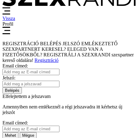
Vissza
Profil
REGISZTRÁCIÓ
BELÉPÉS
JELSZÓ EMLÉKEZTETŐ
SZEXPARTNERT KERESEL?
ELEGED VAN A
FIZETŐSÖKBŐL?
REGISZTRÁLJ A SZEXRANDI
szexpartner
kereső
oldalára!
Regisztráció
Email címed:
Jelszó:
Belépés
Elfelejtettem a jelszavam
Amennyiben nem emlékeznél a régi jelszavadra itt kérhetsz új
jelszót
Email címed:
Mehet
Mégse