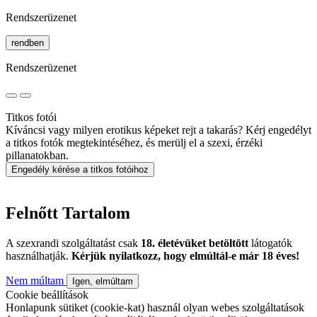
Rendszerüzenet
rendben
Rendszerüzenet
Titkos fotói
Kíváncsi vagy milyen erotikus képeket rejt a takarás? Kérj engedélyt
a titkos fotók megtekintéséhez, és merülj el a szexi, érzéki
pillanatokban.
Engedély kérése a titkos fotóihoz
Felnőtt Tartalom
A szexrandi szolgáltatást csak
18. életévüket betöltött
látogatók
használhatják.
Kérjük nyilatkozz, hogy elmúltál-e már 18 éves!
Nem múltam
Igen, elmúltam
Cookie beállítások
Honlapunk sütiket (cookie-kat) használ olyan webes szolgáltatások