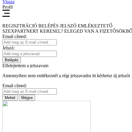
Vissza
Profil
REGISZTRÁCIÓ
BELÉPÉS
JELSZÓ EMLÉKEZTETŐ
SZEXPARTNERT KERESEL?
ELEGED VAN A FIZETŐSÖKBŐ
Email címed:
Jelszó:
Belépés
Elfelejtettem a jelszavam
Amennyiben nem emlékeznél a régi jelszavadra itt kérhetsz új jelszót
Email címed:
Mehet
Mégse