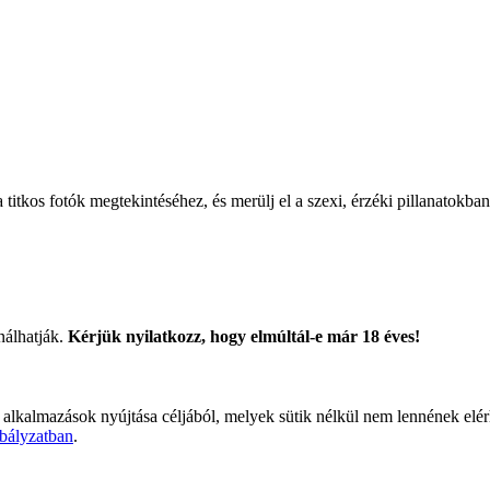
titkos fotók megtekintéséhez, és merülj el a szexi, érzéki pillanatokban
nálhatják.
Kérjük nyilatkozz, hogy elmúltál-e már 18 éves!
 alkalmazások nyújtása céljából, melyek sütik nélkül nem lennének elé
bályzatban
.