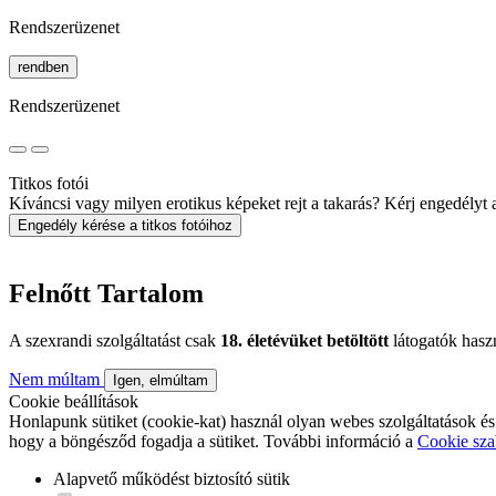
Rendszerüzenet
rendben
Rendszerüzenet
Titkos fotói
Kíváncsi vagy milyen erotikus képeket rejt a takarás? Kérj engedélyt a 
Engedély kérése a titkos fotóihoz
Felnőtt Tartalom
A szexrandi szolgáltatást csak
18. életévüket betöltött
látogatók hasz
Nem múltam
Igen, elmúltam
Cookie beállítások
Honlapunk sütiket (cookie-kat) használ olyan webes szolgáltatások és
hogy a böngésződ fogadja a sütiket. További információ a
Cookie sza
Alapvető működést biztosító sütik