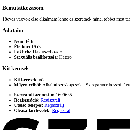
Bemutatkozásom
18eves vagyok elso alkalmam lenne es szeretnek minel tobbet meg tap
Adataim
Nem:
férfi
Életkor:
19 év
Lakhely:
Hajdúszoboszló
Szexuális beállítottság:
Hetero
Kit keresek
Kit keresek:
nőt
Milyen célból:
Alkalmi szexkapcsolat, Szexpartner hosszú távra
Szexrandi azonosító:
1609635
Regisztráció:
Regisztrálj
Utolsó belépés:
Regisztrálj
Olvasatlan levelek:
Regisztrálj