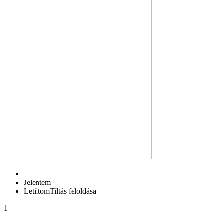
Jelentem
Letiltom
Tiltás feloldása
1