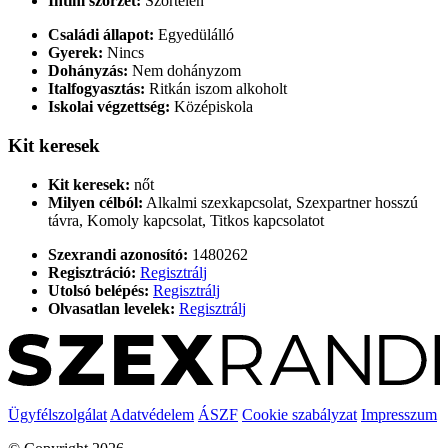
Intim szőrzet:
Szőrtelen
Családi állapot:
Egyedülálló
Gyerek:
Nincs
Dohányzás:
Nem dohányzom
Italfogyasztás:
Ritkán iszom alkoholt
Iskolai végzettség:
Középiskola
Kit keresek
Kit keresek:
nőt
Milyen célból:
Alkalmi szexkapcsolat, Szexpartner hosszú
távra, Komoly kapcsolat, Titkos kapcsolatot
Szexrandi azonosító:
1480262
Regisztráció:
Regisztrálj
Utolsó belépés:
Regisztrálj
Olvasatlan levelek:
Regisztrálj
Ügyfélszolgálat
Adatvédelem
ÁSZF
Cookie szabályzat
Impresszum