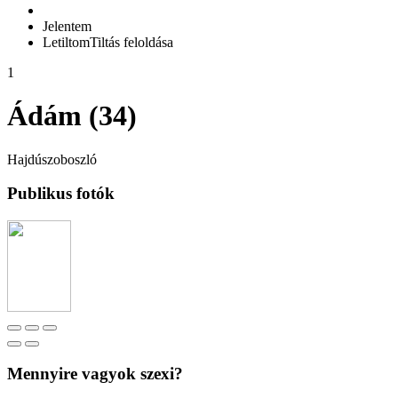
Jelentem
Letiltom
Tiltás feloldása
1
Ádám (34)
Hajdúszoboszló
Publikus fotók
Mennyire vagyok szexi?