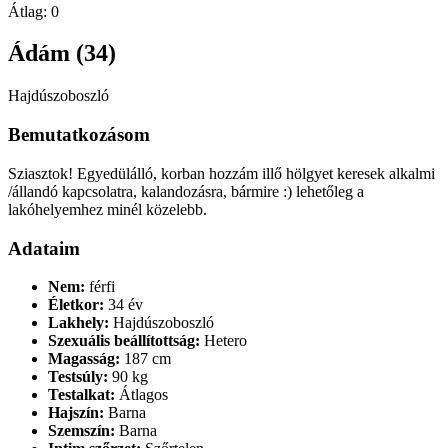
Átlag:
0
Ádám (34)
Hajdúszoboszló
Bemutatkozásom
Sziasztok! Egyedülálló, korban hozzám illő hölgyet keresek alkalmi
/állandó kapcsolatra, kalandozásra, bármire :) lehetőleg a
lakóhelyemhez minél közelebb.
Adataim
Nem:
férfi
Életkor:
34 év
Lakhely:
Hajdúszoboszló
Szexuális beállítottság:
Hetero
Magasság:
187 cm
Testsúly:
90 kg
Testalkat:
Átlagos
Hajszín:
Barna
Szemszín:
Barna