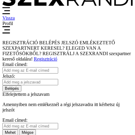
Vissza
Profil
REGISZTRÁCIÓ
BELÉPÉS
JELSZÓ EMLÉKEZTETŐ
SZEXPARTNERT KERESEL?
ELEGED VAN A
FIZETŐSÖKBŐL?
REGISZTRÁLJ A SZEXRANDI
szexpartner
kereső
oldalára!
Regisztráció
Email címed:
Jelszó:
Belépés
Elfelejtettem a jelszavam
Amennyiben nem emlékeznél a régi jelszavadra itt kérhetsz új
jelszót
Email címed:
Mehet
Mégse