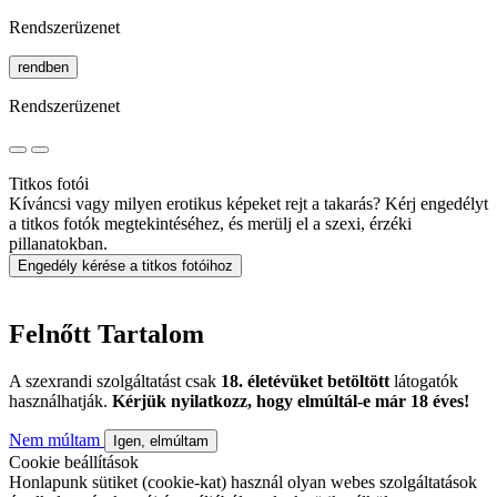
Rendszerüzenet
rendben
Rendszerüzenet
Titkos fotói
Kíváncsi vagy milyen erotikus képeket rejt a takarás? Kérj engedélyt
a titkos fotók megtekintéséhez, és merülj el a szexi, érzéki
pillanatokban.
Engedély kérése a titkos fotóihoz
Felnőtt Tartalom
A szexrandi szolgáltatást csak
18. életévüket betöltött
látogatók
használhatják.
Kérjük nyilatkozz, hogy elmúltál-e már 18 éves!
Nem múltam
Igen, elmúltam
Cookie beállítások
Honlapunk sütiket (cookie-kat) használ olyan webes szolgáltatások