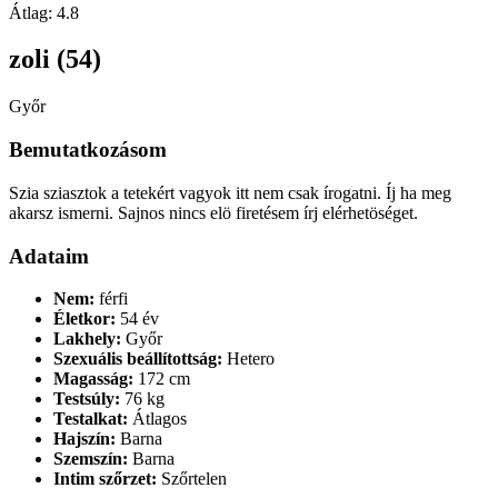
Átlag:
4.8
zoli (54)
Győr
Bemutatkozásom
Szia sziasztok a tetekért vagyok itt nem csak írogatni. Íj ha meg
akarsz ismerni. Sajnos nincs elö firetésem írj elérhetöséget.
Adataim
Nem:
férfi
Életkor:
54 év
Lakhely:
Győr
Szexuális beállítottság:
Hetero
Magasság:
172 cm
Testsúly:
76 kg
Testalkat:
Átlagos
Hajszín:
Barna
Szemszín:
Barna
Intim szőrzet:
Szőrtelen