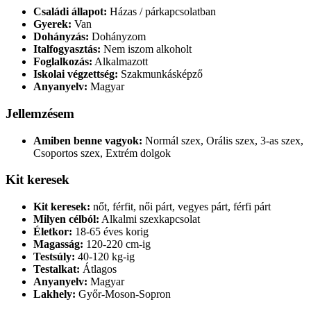
Családi állapot:
Házas / párkapcsolatban
Gyerek:
Van
Dohányzás:
Dohányzom
Italfogyasztás:
Nem iszom alkoholt
Foglalkozás:
Alkalmazott
Iskolai végzettség:
Szakmunkásképző
Anyanyelv:
Magyar
Jellemzésem
Amiben benne vagyok:
Normál szex, Orális szex, 3-as szex,
Csoportos szex, Extrém dolgok
Kit keresek
Kit keresek:
nőt, férfit, női párt, vegyes párt, férfi párt
Milyen célból:
Alkalmi szexkapcsolat
Életkor:
18-65 éves korig
Magasság:
120-220 cm-ig
Testsúly:
40-120 kg-ig
Testalkat:
Átlagos
Anyanyelv:
Magyar
Lakhely:
Győr-Moson-Sopron