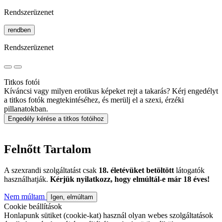
Rendszerüzenet
rendben
Rendszerüzenet
Titkos fotói
Kíváncsi vagy milyen erotikus képeket rejt a takarás? Kérj engedélyt
a titkos fotók megtekintéséhez, és merülj el a szexi, érzéki
pillanatokban.
Engedély kérése a titkos fotóihoz
Felnőtt Tartalom
A szexrandi szolgáltatást csak
18. életévüket betöltött
látogatók
használhatják.
Kérjük nyilatkozz, hogy elmúltál-e már 18 éves!
Nem múltam
Igen, elmúltam
Cookie beállítások
Honlapunk sütiket (cookie-kat) használ olyan webes szolgáltatások