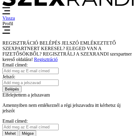
Vissza
Profil
REGISZTRÁCIÓ
BELÉPÉS
JELSZÓ EMLÉKEZTETŐ
SZEXPARTNERT KERESEL?
ELEGED VAN A
FIZETŐSÖKBŐL?
REGISZTRÁLJ A SZEXRANDI
szexpartner
kereső
oldalára!
Regisztráció
Email címed:
Jelszó:
Belépés
Elfelejtettem a jelszavam
Amennyiben nem emlékeznél a régi jelszavadra itt kérhetsz új
jelszót
Email címed:
Mehet
Mégse