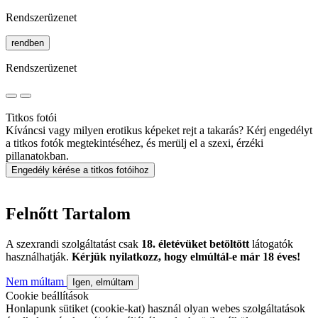
Rendszerüzenet
rendben
Rendszerüzenet
Titkos fotói
Kíváncsi vagy milyen erotikus képeket rejt a takarás? Kérj engedélyt
a titkos fotók megtekintéséhez, és merülj el a szexi, érzéki
pillanatokban.
Engedély kérése a titkos fotóihoz
Felnőtt Tartalom
A szexrandi szolgáltatást csak
18. életévüket betöltött
látogatók
használhatják.
Kérjük nyilatkozz, hogy elmúltál-e már 18 éves!
Nem múltam
Igen, elmúltam
Cookie beállítások
Honlapunk sütiket (cookie-kat) használ olyan webes szolgáltatások