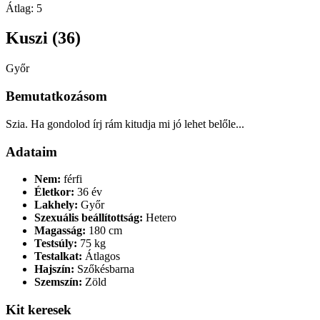
Átlag:
5
Kuszi (36)
Győr
Bemutatkozásom
Szia. Ha gondolod írj rám kitudja mi jó lehet belőle...
Adataim
Nem:
férfi
Életkor:
36 év
Lakhely:
Győr
Szexuális beállítottság:
Hetero
Magasság:
180 cm
Testsúly:
75 kg
Testalkat:
Átlagos
Hajszín:
Szőkésbarna
Szemszín:
Zöld
Kit keresek