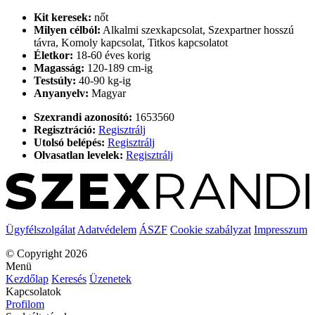
Kit keresek:
nőt
Milyen célból:
Alkalmi szexkapcsolat, Szexpartner hosszú
távra, Komoly kapcsolat, Titkos kapcsolatot
Életkor:
18-60 éves korig
Magasság:
120-189 cm-ig
Testsúly:
40-90 kg-ig
Anyanyelv:
Magyar
Szexrandi azonosító:
1653560
Regisztráció:
Regisztrálj
Utolsó belépés:
Regisztrálj
Olvasatlan levelek:
Regisztrálj
Ügyfélszolgálat
Adatvédelem
ÁSZF
Cookie szabályzat
Impresszum
© Copyright 2026
Menü
Kezdőlap
Keresés
Üzenetek
Kapcsolatok
Profilom