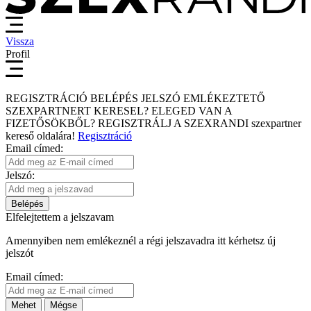
Vissza
Profil
REGISZTRÁCIÓ
BELÉPÉS
JELSZÓ EMLÉKEZTETŐ
SZEXPARTNERT KERESEL?
ELEGED VAN A
FIZETŐSÖKBŐL?
REGISZTRÁLJ A SZEXRANDI
szexpartner
kereső
oldalára!
Regisztráció
Email címed:
Jelszó:
Belépés
Elfelejtettem a jelszavam
Amennyiben nem emlékeznél a régi jelszavadra itt kérhetsz új
jelszót
Email címed:
Mehet
Mégse