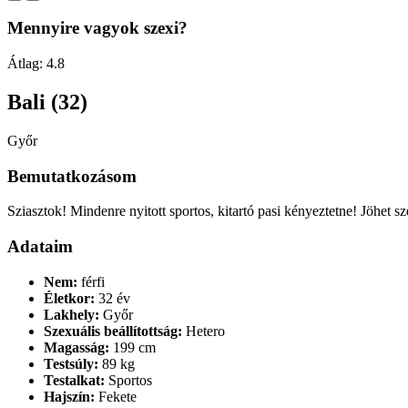
Mennyire vagyok szexi?
Átlag:
4.8
Bali (32)
Győr
Bemutatkozásom
Sziasztok! Mindenre nyitott sportos, kitartó pasi kényeztetne! Jöhet sz
Adataim
Nem:
férfi
Életkor:
32 év
Lakhely:
Győr
Szexuális beállítottság:
Hetero
Magasság:
199 cm
Testsúly:
89 kg
Testalkat:
Sportos
Hajszín:
Fekete