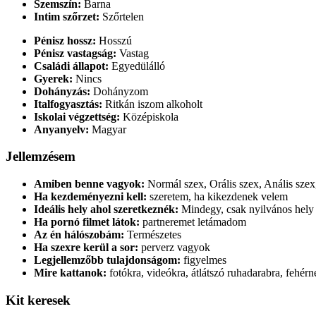
Szemszín:
Barna
Intim szőrzet:
Szőrtelen
Pénisz hossz:
Hosszú
Pénisz vastagság:
Vastag
Családi állapot:
Egyedülálló
Gyerek:
Nincs
Dohányzás:
Dohányzom
Italfogyasztás:
Ritkán iszom alkoholt
Iskolai végzettség:
Középiskola
Anyanyelv:
Magyar
Jellemzésem
Amiben benne vagyok:
Normál szex, Orális szex, Anális szex
Ha kezdeményezni kell:
szeretem, ha kikezdenek velem
Ideális hely ahol szeretkeznék:
Mindegy, csak nyilvános hely
Ha pornó filmet látok:
partneremet letámadom
Az én hálószobám:
Természetes
Ha szexre kerül a sor:
perverz vagyok
Legjellemzőbb tulajdonságom:
figyelmes
Mire kattanok:
fotókra, videókra, átlátszó ruhadarabra, fehér
Kit keresek