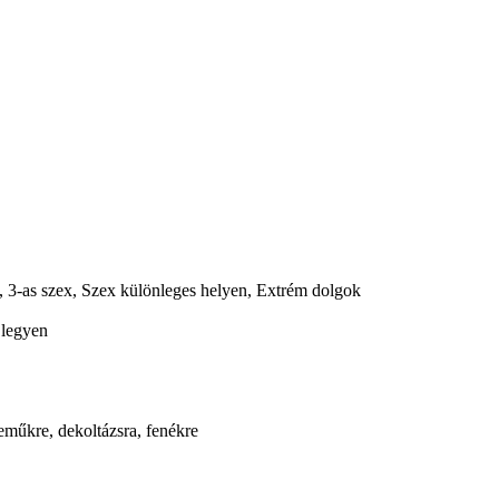
, 3-as szex, Szex különleges helyen, Extrém dolgok
 legyen
neműkre, dekoltázsra, fenékre