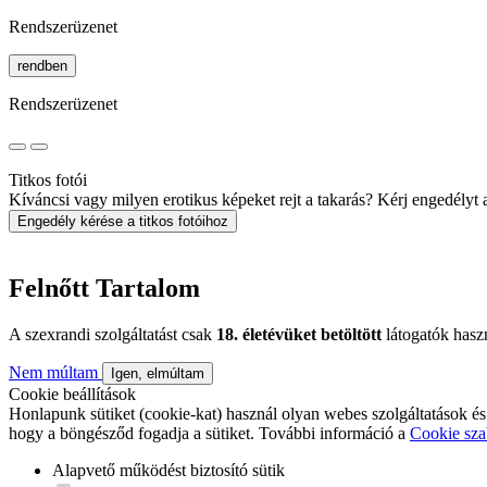
Rendszerüzenet
rendben
Rendszerüzenet
Titkos fotói
Kíváncsi vagy milyen erotikus képeket rejt a takarás? Kérj engedélyt a 
Engedély kérése a titkos fotóihoz
Felnőtt Tartalom
A szexrandi szolgáltatást csak
18. életévüket betöltött
látogatók hasz
Nem múltam
Igen, elmúltam
Cookie beállítások
Honlapunk sütiket (cookie-kat) használ olyan webes szolgáltatások és
hogy a böngésződ fogadja a sütiket. További információ a
Cookie sza
Alapvető működést biztosító sütik