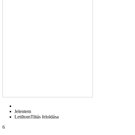
Jelentem
Letiltom
Tiltás feloldása
6