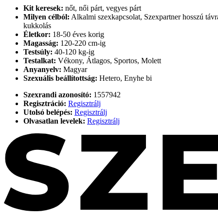
Kit keresek:
nőt, női párt, vegyes párt
Milyen célból:
Alkalmi szexkapcsolat, Szexpartner hosszú távra
kukkolás
Életkor:
18-50 éves korig
Magasság:
120-220 cm-ig
Testsúly:
40-120 kg-ig
Testalkat:
Vékony, Átlagos, Sportos, Molett
Anyanyelv:
Magyar
Szexuális beállítottság:
Hetero, Enyhe bi
Szexrandi azonosító:
1557942
Regisztráció:
Regisztrálj
Utolsó belépés:
Regisztrálj
Olvasatlan levelek:
Regisztrálj