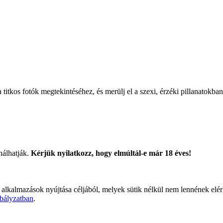
titkos fotók megtekintéséhez, és merülj el a szexi, érzéki pillanatokban
nálhatják.
Kérjük nyilatkozz, hogy elmúltál-e már 18 éves!
 alkalmazások nyújtása céljából, melyek sütik nélkül nem lennének elé
bályzatban
.