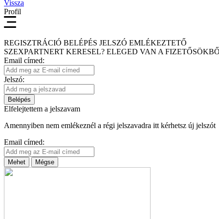
Vissza
Profil
REGISZTRÁCIÓ
BELÉPÉS
JELSZÓ EMLÉKEZTETŐ
SZEXPARTNERT KERESEL?
ELEGED VAN A FIZETŐSÖKBŐ
Email címed:
Jelszó:
Belépés
Elfelejtettem a jelszavam
Amennyiben nem emlékeznél a régi jelszavadra itt kérhetsz új jelszót
Email címed:
Mehet
Mégse