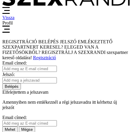
Vissza
Profil
REGISZTRÁCIÓ
BELÉPÉS
JELSZÓ EMLÉKEZTETŐ
SZEXPARTNERT KERESEL?
ELEGED VAN A
FIZETŐSÖKBŐL?
REGISZTRÁLJ A SZEXRANDI
szexpartner
kereső
oldalára!
Regisztráció
Email címed:
Jelszó:
Belépés
Elfelejtettem a jelszavam
Amennyiben nem emlékeznél a régi jelszavadra itt kérhetsz új
jelszót
Email címed:
Mehet
Mégse