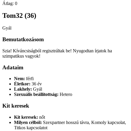
Átlag:
0
Tom32 (36)
Gyál
Bemutatkozásom
Szia! Kíváncsiságból regisztráltak be! Nyugodtan írjatok ha
szimpatikus vagyok!
Adataim
Nem:
férfi
Életkor:
36 év
Lakhely:
Gyál
Szexuális beállítottság:
Hetero
Kit keresek
Kit keresek:
nőt
Milyen célból:
Szexpartner hosszú távra, Komoly kapcsolat,
Titkos kapcsolatot