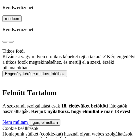
Rendszerüzenet
rendben
Rendszerüzenet
Titkos fotói
Kíváncsi vagy milyen erotikus képeket rejt a takarás? Kérj engedélyt
a titkos fotók megtekintéséhez, és merülj el a szexi, érzéki
pillanatokban.
Engedély kérése a titkos fotóihoz
Felnőtt Tartalom
A szexrandi szolgáltatást csak
18. életévüket betöltött
látogatók
használhatják.
Kérjük nyilatkozz, hogy elmúltál-e már 18 éves!
Nem múltam
Igen, elmúltam
Cookie beállítások
Honlapunk sütiket (cookie-kat) használ olyan webes szolgáltatások