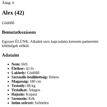
Átlag:
0
Alex (42)
Gödöllő
Bemutatkozásom
Egyszer ÉLÜNK. Alkalmi szex kapcsolatra keresem partnereim
kötötségek nélkül.
Adataim
Nem:
férfi
Életkor:
42 év
Lakhely:
Gödöllő
Szexuális beállítottság:
Hetero
Magasság:
180 cm
Testsúly:
88 kg
Testalkat:
Átlagos
Hajszín:
Kopasz
Szemszín:
Kék
Intim szőrzet:
Szőrtelen