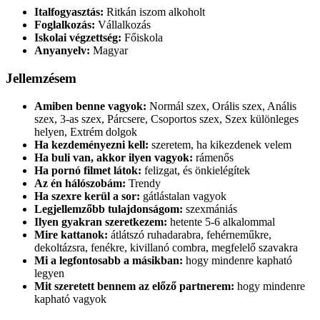
Italfogyasztás:
Ritkán iszom alkoholt
Foglalkozás:
Vállalkozás
Iskolai végzettség:
Főiskola
Anyanyelv:
Magyar
Jellemzésem
Amiben benne vagyok:
Normál szex, Orális szex, Anális
szex, 3-as szex, Párcsere, Csoportos szex, Szex különleges
helyen, Extrém dolgok
Ha kezdeményezni kell:
szeretem, ha kikezdenek velem
Ha buli van, akkor ilyen vagyok:
rámenős
Ha pornó filmet látok:
felizgat, és önkielégítek
Az én hálószobám:
Trendy
Ha szexre kerül a sor:
gátlástalan vagyok
Legjellemzőbb tulajdonságom:
szexmániás
Ilyen gyakran szeretkezem:
hetente 5-6 alkalommal
Mire kattanok:
átlátszó ruhadarabra, fehérneműkre,
dekoltázsra, fenékre, kivillanó combra, megfelelő szavakra
Mi a legfontosabb a másikban:
hogy mindenre kapható
legyen
Mit szeretett bennem az előző partnerem:
hogy mindenre
kapható vagyok