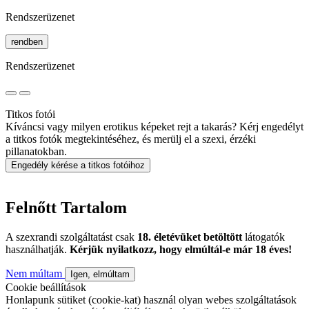
Rendszerüzenet
rendben
Rendszerüzenet
Titkos fotói
Kíváncsi vagy milyen erotikus képeket rejt a takarás? Kérj engedélyt
a titkos fotók megtekintéséhez, és merülj el a szexi, érzéki
pillanatokban.
Engedély kérése a titkos fotóihoz
Felnőtt Tartalom
A szexrandi szolgáltatást csak
18. életévüket betöltött
látogatók
használhatják.
Kérjük nyilatkozz, hogy elmúltál-e már 18 éves!
Nem múltam
Igen, elmúltam
Cookie beállítások
Honlapunk sütiket (cookie-kat) használ olyan webes szolgáltatások