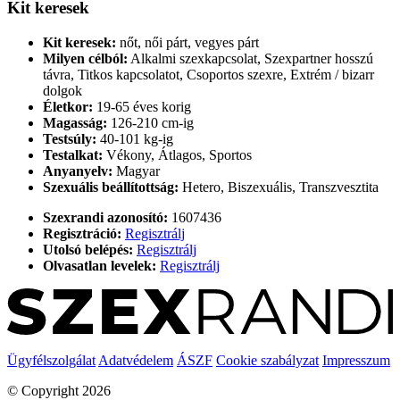
Kit keresek
Kit keresek:
nőt, női párt, vegyes párt
Milyen célból:
Alkalmi szexkapcsolat, Szexpartner hosszú
távra, Titkos kapcsolatot, Csoportos szexre, Extrém / bizarr
dolgok
Életkor:
19-65 éves korig
Magasság:
126-210 cm-ig
Testsúly:
40-101 kg-ig
Testalkat:
Vékony, Átlagos, Sportos
Anyanyelv:
Magyar
Szexuális beállítottság:
Hetero, Biszexuális, Transzvesztita
Szexrandi azonosító:
1607436
Regisztráció:
Regisztrálj
Utolsó belépés:
Regisztrálj
Olvasatlan levelek:
Regisztrálj
Ügyfélszolgálat
Adatvédelem
ÁSZF
Cookie szabályzat
Impresszum
© Copyright 2026