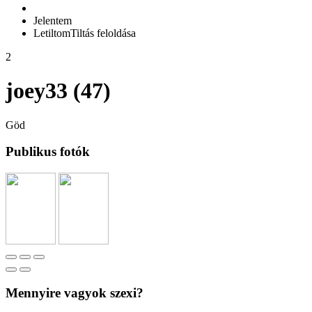
Jelentem
Letiltom
Tiltás feloldása
2
joey33 (47)
Göd
Publikus fotók
Mennyire vagyok szexi?