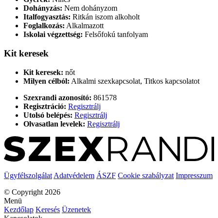
Dohányzás:
Nem dohányzom
Italfogyasztás:
Ritkán iszom alkoholt
Foglalkozás:
Alkalmazott
Iskolai végzettség:
Felsőfokú tanfolyam
Kit keresek
Kit keresek:
nőt
Milyen célból:
Alkalmi szexkapcsolat, Titkos kapcsolatot
Szexrandi azonosító:
861578
Regisztráció:
Regisztrálj
Utolsó belépés:
Regisztrálj
Olvasatlan levelek:
Regisztrálj
Ügyfélszolgálat
Adatvédelem
ÁSZF
Cookie szabályzat
Impresszum
© Copyright 2026
Menü
Kezdőlap
Keresés
Üzenetek