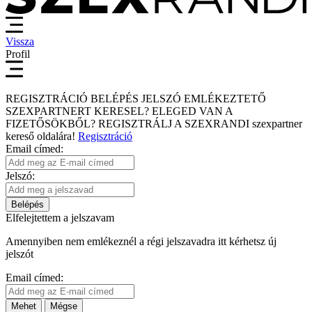
Vissza
Profil
REGISZTRÁCIÓ
BELÉPÉS
JELSZÓ EMLÉKEZTETŐ
SZEXPARTNERT KERESEL?
ELEGED VAN A
FIZETŐSÖKBŐL?
REGISZTRÁLJ A SZEXRANDI
szexpartner
kereső
oldalára!
Regisztráció
Email címed:
Jelszó:
Belépés
Elfelejtettem a jelszavam
Amennyiben nem emlékeznél a régi jelszavadra itt kérhetsz új
jelszót
Email címed:
Mehet
Mégse