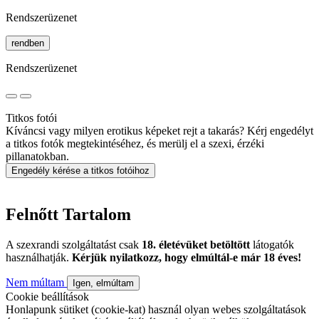
Rendszerüzenet
rendben
Rendszerüzenet
Titkos fotói
Kíváncsi vagy milyen erotikus képeket rejt a takarás? Kérj engedélyt
a titkos fotók megtekintéséhez, és merülj el a szexi, érzéki
pillanatokban.
Engedély kérése a titkos fotóihoz
Felnőtt Tartalom
A szexrandi szolgáltatást csak
18. életévüket betöltött
látogatók
használhatják.
Kérjük nyilatkozz, hogy elmúltál-e már 18 éves!
Nem múltam
Igen, elmúltam
Cookie beállítások
Honlapunk sütiket (cookie-kat) használ olyan webes szolgáltatások