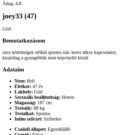
Átlag:
4.8
joey33 (47)
Göd
Bemutatkozásom
szex kötöttségek nélkül sportos srác keres titkos kapcsolatot,
kizárólag a gyengébbik nem képviselõi közül
Adataim
Nem:
férfi
Életkor:
47 év
Lakhely:
Göd
Szexuális beállítottság:
Hetero
Magasság:
187 cm
Testsúly:
88 kg
Testalkat:
Sportos
Intim szőrzet:
Szőrtelen
Családi állapot:
Egyedülálló
Gyerek:
Nincs