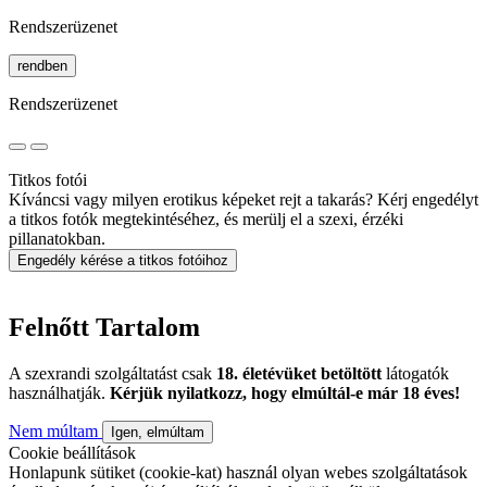
Rendszerüzenet
rendben
Rendszerüzenet
Titkos fotói
Kíváncsi vagy milyen erotikus képeket rejt a takarás? Kérj engedélyt
a titkos fotók megtekintéséhez, és merülj el a szexi, érzéki
pillanatokban.
Engedély kérése a titkos fotóihoz
Felnőtt Tartalom
A szexrandi szolgáltatást csak
18. életévüket betöltött
látogatók
használhatják.
Kérjük nyilatkozz, hogy elmúltál-e már 18 éves!
Nem múltam
Igen, elmúltam
Cookie beállítások
Honlapunk sütiket (cookie-kat) használ olyan webes szolgáltatások