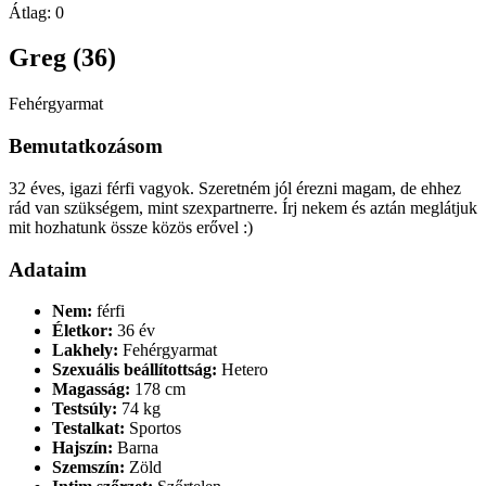
Átlag:
0
Greg (36)
Fehérgyarmat
Bemutatkozásom
32 éves, igazi férfi vagyok. Szeretném jól érezni magam, de ehhez
rád van szükségem, mint szexpartnerre. Írj nekem és aztán meglátjuk
mit hozhatunk össze közös erővel :)
Adataim
Nem:
férfi
Életkor:
36 év
Lakhely:
Fehérgyarmat
Szexuális beállítottság:
Hetero
Magasság:
178 cm
Testsúly:
74 kg
Testalkat:
Sportos
Hajszín:
Barna
Szemszín:
Zöld