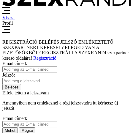
Vissza
Profil
REGISZTRÁCIÓ
BELÉPÉS
JELSZÓ EMLÉKEZTETŐ
SZEXPARTNERT KERESEL?
ELEGED VAN A
FIZETŐSÖKBŐL?
REGISZTRÁLJ A SZEXRANDI
szexpartner
kereső
oldalára!
Regisztráció
Email címed:
Jelszó:
Belépés
Elfelejtettem a jelszavam
Amennyiben nem emlékeznél a régi jelszavadra itt kérhetsz új
jelszót
Email címed:
Mehet
Mégse