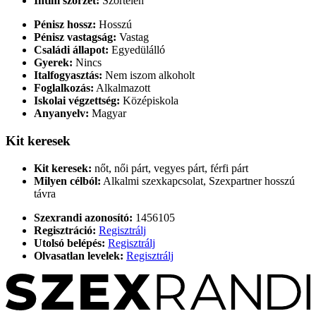
Intim szőrzet:
Szőrtelen
Pénisz hossz:
Hosszú
Pénisz vastagság:
Vastag
Családi állapot:
Egyedülálló
Gyerek:
Nincs
Italfogyasztás:
Nem iszom alkoholt
Foglalkozás:
Alkalmazott
Iskolai végzettség:
Középiskola
Anyanyelv:
Magyar
Kit keresek
Kit keresek:
nőt, női párt, vegyes párt, férfi párt
Milyen célból:
Alkalmi szexkapcsolat, Szexpartner hosszú
távra
Szexrandi azonosító:
1456105
Regisztráció:
Regisztrálj
Utolsó belépés:
Regisztrálj
Olvasatlan levelek:
Regisztrálj