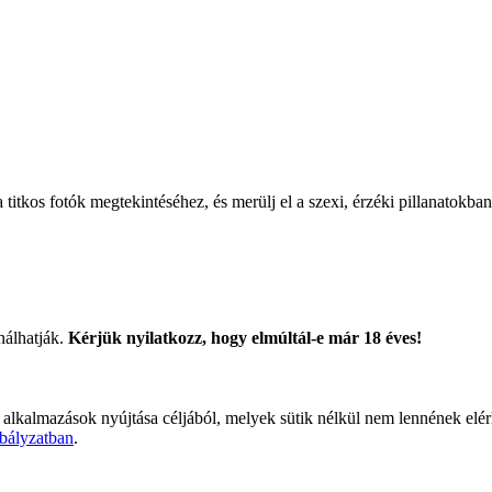
titkos fotók megtekintéséhez, és merülj el a szexi, érzéki pillanatokban
nálhatják.
Kérjük nyilatkozz, hogy elmúltál-e már 18 éves!
 alkalmazások nyújtása céljából, melyek sütik nélkül nem lennének elé
bályzatban
.