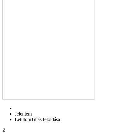
Jelentem
Letiltom
Tiltás feloldása
2