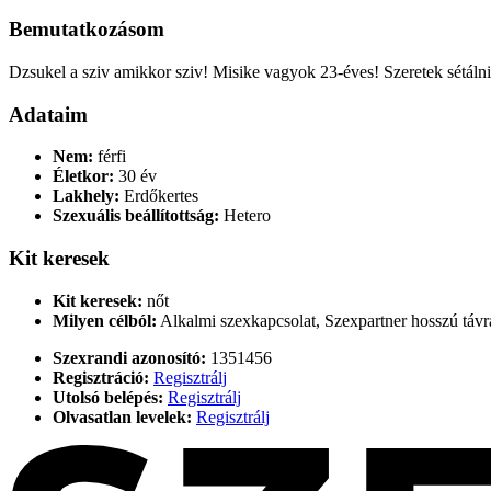
Bemutatkozásom
Dzsukel a sziv amikkor sziv! Misike vagyok 23-éves! Szeretek sétálni
Adataim
Nem:
férfi
Életkor:
30 év
Lakhely:
Erdőkertes
Szexuális beállítottság:
Hetero
Kit keresek
Kit keresek:
nőt
Milyen célból:
Alkalmi szexkapcsolat, Szexpartner hosszú távra
Szexrandi azonosító:
1351456
Regisztráció:
Regisztrálj
Utolsó belépés:
Regisztrálj
Olvasatlan levelek:
Regisztrálj