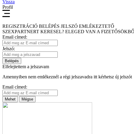
Vissza
Profil
REGISZTRÁCIÓ
BELÉPÉS
JELSZÓ EMLÉKEZTETŐ
SZEXPARTNERT KERESEL?
ELEGED VAN A FIZETŐSÖKBŐ
Email címed:
Jelszó:
Belépés
Elfelejtettem a jelszavam
Amennyiben nem emlékeznél a régi jelszavadra itt kérhetsz új jelszót
Email címed:
Mehet
Mégse