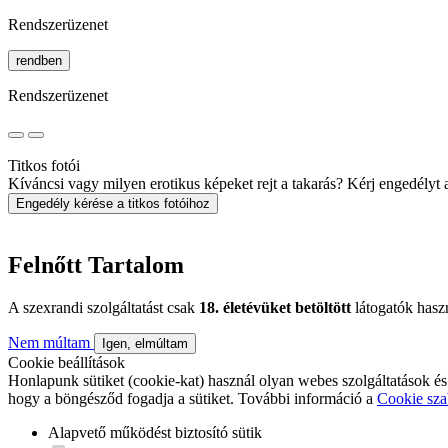
Rendszerüzenet
rendben
Rendszerüzenet
Titkos fotói
Kíváncsi vagy milyen erotikus képeket rejt a takarás? Kérj engedélyt a 
Engedély kérése a titkos fotóihoz
Felnőtt Tartalom
A szexrandi szolgáltatást csak
18. életévüket betöltött
látogatók hasz
Nem múltam
Igen, elmúltam
Cookie beállítások
Honlapunk sütiket (cookie-kat) használ olyan webes szolgáltatások és
hogy a böngésződ fogadja a sütiket. További információ a
Cookie sza
Alapvető működést biztosító sütik