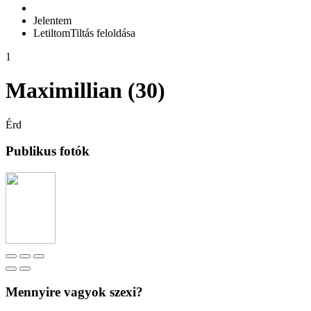
Jelentem
Letiltom
Tiltás feloldása
1
Maximillian (30)
Érd
Publikus fotók
Mennyire vagyok szexi?