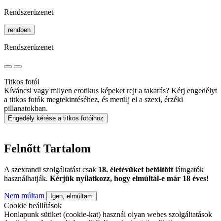
Rendszerüzenet
rendben
Rendszerüzenet
Titkos fotói
Kíváncsi vagy milyen erotikus képeket rejt a takarás? Kérj engedélyt
a titkos fotók megtekintéséhez, és merülj el a szexi, érzéki
pillanatokban.
Engedély kérése a titkos fotóihoz
Felnőtt Tartalom
A szexrandi szolgáltatást csak
18. életévüket betöltött
látogatók
használhatják.
Kérjük nyilatkozz, hogy elmúltál-e már 18 éves!
Nem múltam
Igen, elmúltam
Cookie beállítások
Honlapunk sütiket (cookie-kat) használ olyan webes szolgáltatások