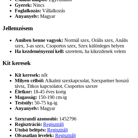
Gyerek:
Nincs
Foglalkozás:
Vállalkozás
Anyanyelv:
Magyar
Jellemzésem
Amiben benne vagyok:
Normál szex, Orális szex, Anális
szex, 3-as szex, Csoportos szex, Szex különleges helyen
Ha kezdeményezni kell:
szeretem, ha kikezdenek velem
Kit keresek
Kit keresek:
nőt
Milyen célból:
Alkalmi szexkapcsolat, Szexpartner hosszú
távra, Titkos kapcsolatot, Csoportos szexre
Életkor:
18-45 éves korig
Magasság:
150-190 cm-ig
Testsúly:
50-75 kg-ig
Anyanyelv:
Magyar
Szexrandi azonosító:
1452796
Regisztráció:
Regisztrálj
Utolsó belépés:
Regisztrálj
Olvasatlan levelek:
Regisztrálj