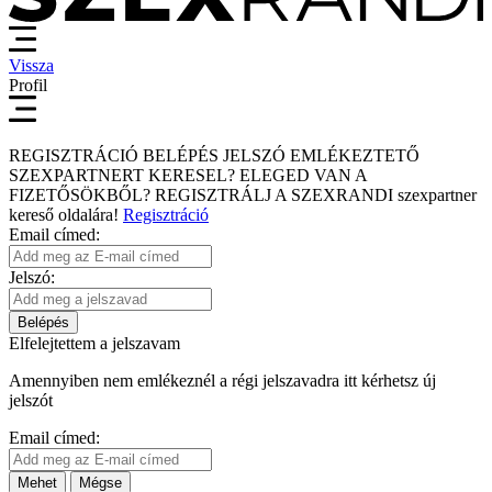
Vissza
Profil
REGISZTRÁCIÓ
BELÉPÉS
JELSZÓ EMLÉKEZTETŐ
SZEXPARTNERT KERESEL?
ELEGED VAN A
FIZETŐSÖKBŐL?
REGISZTRÁLJ A SZEXRANDI
szexpartner
kereső
oldalára!
Regisztráció
Email címed:
Jelszó:
Belépés
Elfelejtettem a jelszavam
Amennyiben nem emlékeznél a régi jelszavadra itt kérhetsz új
jelszót
Email címed:
Mehet
Mégse