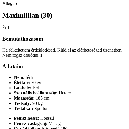
Átlag:
5
Maximillian (30)
Érd
Bemutatkozásom
Ha felkeltettem érdeklődésed. Küld el az elérhetőséged üzenetben.
Nem fogsz csalódni ;)
Adataim
Nem:
férfi
Életkor:
30 év
Lakhely:
Érd
Szexuális beállítottság:
Hetero
Magasság:
185 cm
Testsúly:
90 kg
Testalkat:
Sportos
Pénisz hossz:
Hosszú
Pénisz vastagság:
Vastag
Családi állapot:
Egyedülálló