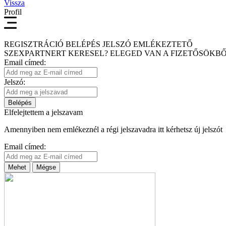
Vissza
Profil
REGISZTRÁCIÓ
BELÉPÉS
JELSZÓ EMLÉKEZTETŐ
SZEXPARTNERT KERESEL?
ELEGED VAN A FIZETŐSÖKBŐ
Email címed:
Jelszó:
Belépés
Elfelejtettem a jelszavam
Amennyiben nem emlékeznél a régi jelszavadra itt kérhetsz új jelszót
Email címed:
Mehet
Mégse