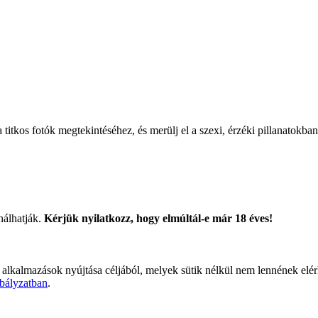
titkos fotók megtekintéséhez, és merülj el a szexi, érzéki pillanatokban
nálhatják.
Kérjük nyilatkozz, hogy elmúltál-e már 18 éves!
 alkalmazások nyújtása céljából, melyek sütik nélkül nem lennének elé
bályzatban
.