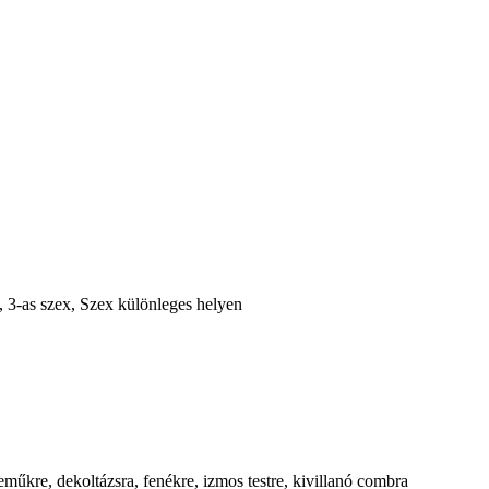
, 3-as szex, Szex különleges helyen
eműkre, dekoltázsra, fenékre, izmos testre, kivillanó combra