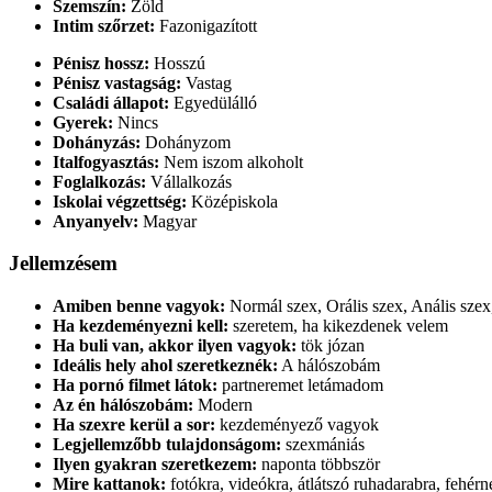
Szemszín:
Zöld
Intim szőrzet:
Fazonigazított
Pénisz hossz:
Hosszú
Pénisz vastagság:
Vastag
Családi állapot:
Egyedülálló
Gyerek:
Nincs
Dohányzás:
Dohányzom
Italfogyasztás:
Nem iszom alkoholt
Foglalkozás:
Vállalkozás
Iskolai végzettség:
Középiskola
Anyanyelv:
Magyar
Jellemzésem
Amiben benne vagyok:
Normál szex, Orális szex, Anális szex
Ha kezdeményezni kell:
szeretem, ha kikezdenek velem
Ha buli van, akkor ilyen vagyok:
tök józan
Ideális hely ahol szeretkeznék:
A hálószobám
Ha pornó filmet látok:
partneremet letámadom
Az én hálószobám:
Modern
Ha szexre kerül a sor:
kezdeményező vagyok
Legjellemzőbb tulajdonságom:
szexmániás
Ilyen gyakran szeretkezem:
naponta többször
Mire kattanok:
fotókra, videókra, átlátszó ruhadarabra, fehérn