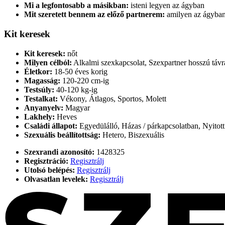
Mi a legfontosabb a másikban:
isteni legyen az ágyban
Mit szeretett bennem az előző partnerem:
amilyen az ágyban
Kit keresek
Kit keresek:
nőt
Milyen célból:
Alkalmi szexkapcsolat, Szexpartner hosszú távra
Életkor:
18-50 éves korig
Magasság:
120-220 cm-ig
Testsúly:
40-120 kg-ig
Testalkat:
Vékony, Átlagos, Sportos, Molett
Anyanyelv:
Magyar
Lakhely:
Heves
Családi állapot:
Egyedülálló, Házas / párkapcsolatban, Nyitott
Szexuális beállítottság:
Hetero, Biszexuális
Szexrandi azonosító:
1428325
Regisztráció:
Regisztrálj
Utolsó belépés:
Regisztrálj
Olvasatlan levelek:
Regisztrálj