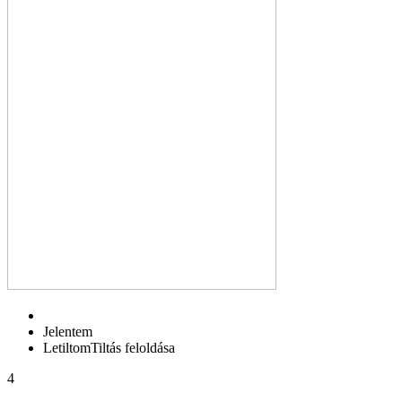
Jelentem
Letiltom
Tiltás feloldása
4