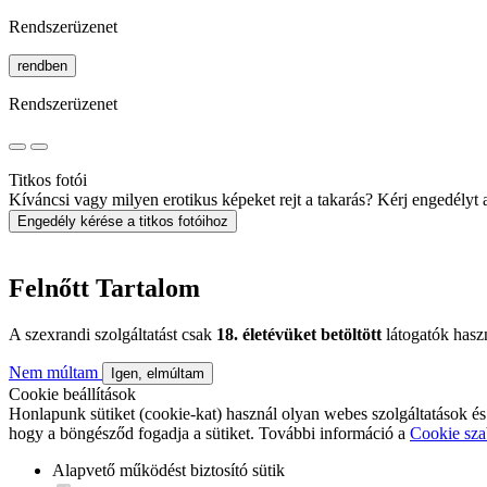
Rendszerüzenet
rendben
Rendszerüzenet
Titkos fotói
Kíváncsi vagy milyen erotikus képeket rejt a takarás? Kérj engedélyt a 
Engedély kérése a titkos fotóihoz
Felnőtt Tartalom
A szexrandi szolgáltatást csak
18. életévüket betöltött
látogatók hasz
Nem múltam
Igen, elmúltam
Cookie beállítások
Honlapunk sütiket (cookie-kat) használ olyan webes szolgáltatások és
hogy a böngésződ fogadja a sütiket. További információ a
Cookie sza
Alapvető működést biztosító sütik