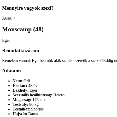
Mennyire vagyok szexi?
Átlag:
4
Monscamp (48)
Eger
Bemutatkozásom
Remélem vannak Egerben nők akik szintén szeretik a szexet?Eddig ne
Adataim
Nem:
férfi
Életkor:
48 év
Lakhely:
Eger
Szexuális beállítottság:
Hetero
Magasság:
178 cm
Testsúly:
80 kg
Testalkat:
Sportos
Hajszín:
Barna