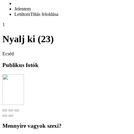
Jelentem
Letiltom
Tiltás feloldása
1
Nyalj ki (23)
Ecséd
Publikus fotók
Mennyire vagyok szexi?