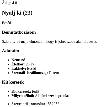
Átlag:
4.8
Nyalj ki (23)
Ecséd
Bemutatkozásom
Szio privibe majd elmondom hogy is johet szoba akar többes is
Adataim
Nem:
nő
Életkor:
23 év
Lakhely:
Ecséd
Szexuális beállítottság:
Hetero
Kit keresek
Kit keresek:
férfit
Milyen célból:
Alkalmi szexkapcsolat
Szexrandi azonosító:
1552952