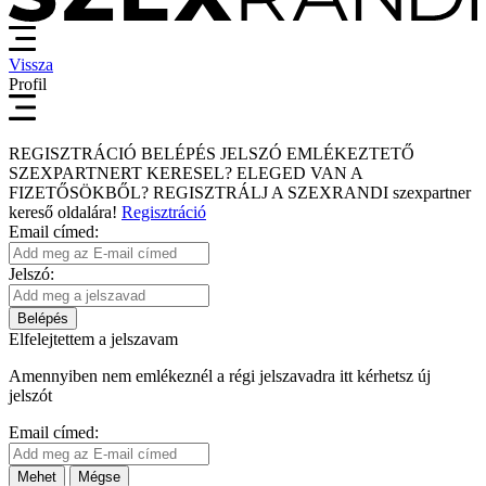
Vissza
Profil
REGISZTRÁCIÓ
BELÉPÉS
JELSZÓ EMLÉKEZTETŐ
SZEXPARTNERT KERESEL?
ELEGED VAN A
FIZETŐSÖKBŐL?
REGISZTRÁLJ A SZEXRANDI
szexpartner
kereső
oldalára!
Regisztráció
Email címed:
Jelszó:
Belépés
Elfelejtettem a jelszavam
Amennyiben nem emlékeznél a régi jelszavadra itt kérhetsz új
jelszót
Email címed:
Mehet
Mégse