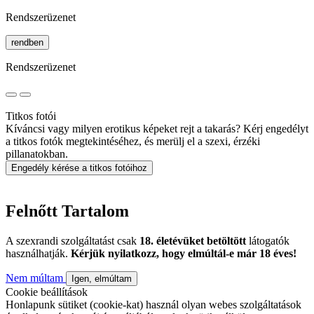
Rendszerüzenet
rendben
Rendszerüzenet
Titkos fotói
Kíváncsi vagy milyen erotikus képeket rejt a takarás? Kérj engedélyt
a titkos fotók megtekintéséhez, és merülj el a szexi, érzéki
pillanatokban.
Engedély kérése a titkos fotóihoz
Felnőtt Tartalom
A szexrandi szolgáltatást csak
18. életévüket betöltött
látogatók
használhatják.
Kérjük nyilatkozz, hogy elmúltál-e már 18 éves!
Nem múltam
Igen, elmúltam
Cookie beállítások
Honlapunk sütiket (cookie-kat) használ olyan webes szolgáltatások