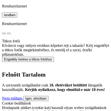
Rendszerüzenet
rendben
Rendszerüzenet
Titkos fotói
Kíváncsi vagy milyen erotikus képeket rejt a takarás? Kérj engedélyt
a titkos fotók megtekintéséhez, és merülj el a szexi, érzéki
pillanatokban.
Engedély kérése a titkos fotóihoz
Felnőtt Tartalom
A szexrandi szolgáltatást csak
18. életévüket betöltött
látogatók
használhatják.
Kérjük nyilatkozz, hogy elmúltál-e már 18 éves!
Nem múltam
Igen, elmúltam
Cookie beállítások
Honlapunk sütiket (cookie-kat) használ olyan webes szolgáltatások