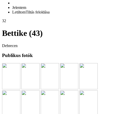
Jelentem
Letiltom
Tiltás feloldása
32
Bettike (43)
Debrecen
Publikus fotók