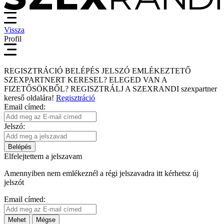
Vissza
Profil
REGISZTRÁCIÓ
BELÉPÉS
JELSZÓ EMLÉKEZTETŐ
SZEXPARTNERT KERESEL?
ELEGED VAN A
FIZETŐSÖKBŐL?
REGISZTRÁLJ A SZEXRANDI
szexpartner
kereső
oldalára!
Regisztráció
Email címed:
Jelszó:
Belépés
Elfelejtettem a jelszavam
Amennyiben nem emlékeznél a régi jelszavadra itt kérhetsz új
jelszót
Email címed:
Mehet
Mégse