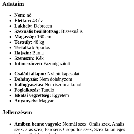
Adataim
Nem:
nő
Életkor:
43 év
Lakhely:
Debrecen
Szexuális beállítottság:
Biszexuális
Magasság:
160 cm
Testsúly:
48 kg
Testalkat:
Sportos
Hajszín:
Barna
Szemszín:
Kék
Intim szőrzet:
Fazonigazított
Családi állapot:
Nyitott kapcsolat
Dohányzás:
Nem dohányzom
Italfogyasztás:
Nem iszom alkoholt
Foglalkozás:
Tanuló
Iskolai végzettség:
Egyetem
Anyanyelv:
Magyar
Jellemzésem
Amiben benne vagyok:
Normál szex, Orális szex, Anális
szex, 3-as szex, Párcsere, Csoportos szex, Szex különleges