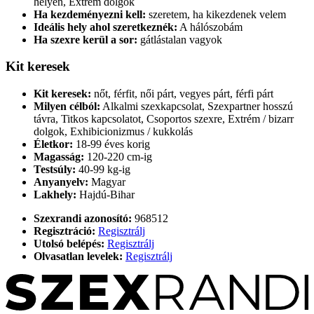
helyen, Extrém dolgok
Ha kezdeményezni kell:
szeretem, ha kikezdenek velem
Ideális hely ahol szeretkeznék:
A hálószobám
Ha szexre kerül a sor:
gátlástalan vagyok
Kit keresek
Kit keresek:
nőt, férfit, női párt, vegyes párt, férfi párt
Milyen célból:
Alkalmi szexkapcsolat, Szexpartner hosszú
távra, Titkos kapcsolatot, Csoportos szexre, Extrém / bizarr
dolgok, Exhibicionizmus / kukkolás
Életkor:
18-99 éves korig
Magasság:
120-220 cm-ig
Testsúly:
40-99 kg-ig
Anyanyelv:
Magyar
Lakhely:
Hajdú-Bihar
Szexrandi azonosító:
968512
Regisztráció:
Regisztrálj
Utolsó belépés:
Regisztrálj
Olvasatlan levelek:
Regisztrálj