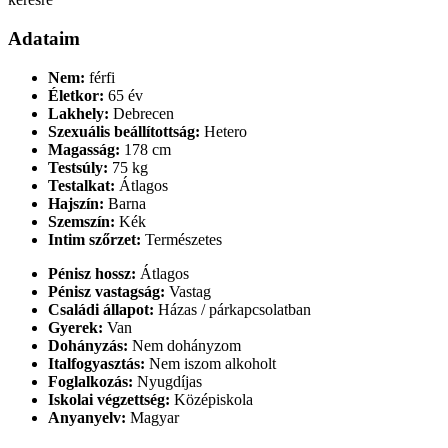
Adataim
Nem:
férfi
Életkor:
65 év
Lakhely:
Debrecen
Szexuális beállítottság:
Hetero
Magasság:
178 cm
Testsúly:
75 kg
Testalkat:
Átlagos
Hajszín:
Barna
Szemszín:
Kék
Intim szőrzet:
Természetes
Pénisz hossz:
Átlagos
Pénisz vastagság:
Vastag
Családi állapot:
Házas / párkapcsolatban
Gyerek:
Van
Dohányzás:
Nem dohányzom
Italfogyasztás:
Nem iszom alkoholt
Foglalkozás:
Nyugdíjas
Iskolai végzettség:
Középiskola
Anyanyelv:
Magyar