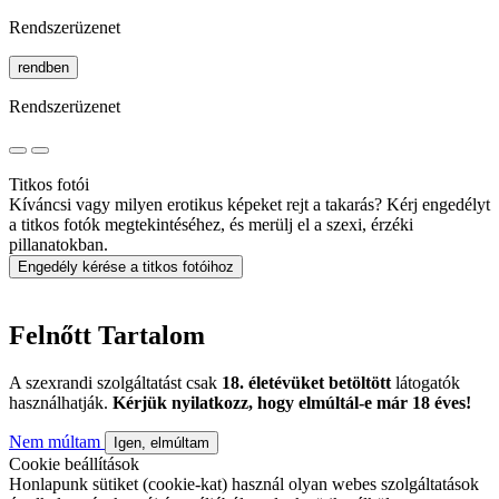
Rendszerüzenet
rendben
Rendszerüzenet
Titkos fotói
Kíváncsi vagy milyen erotikus képeket rejt a takarás? Kérj engedélyt
a titkos fotók megtekintéséhez, és merülj el a szexi, érzéki
pillanatokban.
Engedély kérése a titkos fotóihoz
Felnőtt Tartalom
A szexrandi szolgáltatást csak
18. életévüket betöltött
látogatók
használhatják.
Kérjük nyilatkozz, hogy elmúltál-e már 18 éves!
Nem múltam
Igen, elmúltam
Cookie beállítások
Honlapunk sütiket (cookie-kat) használ olyan webes szolgáltatások