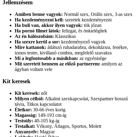
Jellemzésem
Amiben benne vagyok:
Normál szex, Orális szex, 3-as szex
Ha kezdeményezni kell:
szeretek kezdeményezni
Ha buli van, akkor ilyen vagyok:
tök józan
Ha pornó filmet látok:
felizgat, és önkielégítek
Az én hálószobám:
Klasszikus
Ha szexre kerül a sor:
kezdeményező vagyok
Mire kattanok:
átlátszó ruhadarabra, dekoltázsra, fenékre,
izmos testre, kivillanó combra, megfelelő szavakra
Mi a legfontosabb a másikban:
az egyénisége
Mit szeretett bennem az előző partnerem:
amilyen az
ágyban voltam vele
Kit keresek
Kit keresek:
nőt
Milyen célból:
Alkalmi szexkapcsolat, Szexpartner hosszú
távra, Titkos kapcsolatot
Életkor:
30-66 éves korig
Magasság:
149-193 cm-ig
Testsúly:
40-105 kg-ig
Testalkat:
Vékony, Átlagos, Sportos, Molett
Anyanyelv:
Magyar