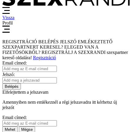
Vissza
Profil
REGISZTRÁCIÓ
BELÉPÉS
JELSZÓ EMLÉKEZTETŐ
SZEXPARTNERT KERESEL?
ELEGED VAN A
FIZETŐSÖKBŐL?
REGISZTRÁLJ A SZEXRANDI
szexpartner
kereső
oldalára!
Regisztráció
Email címed:
Jelszó:
Belépés
Elfelejtettem a jelszavam
Amennyiben nem emlékeznél a régi jelszavadra itt kérhetsz új
jelszót
Email címed:
Mehet
Mégse