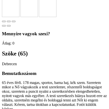
Mennyire vagyok szexi?
Átlag:
0
Szöke (65)
Debrecen
Bemutatkozásom
65 éves férfi. 178 magas, sportos, barna haj, kék szem. Szeretem
mikor a Nő vágyakozik a testi szerelemre, részemről boldogságot
okoz, szeretem a puncit nyalni a szeretkezésben elengedhetetlen,
nyitott vagyok más egyébre. A testi szeretkezés hiánya hozott erre az
oldalra, szeretném megélni és boldoggá tenni azt Nőt ki engem
választ. Kérem, tartsa titokban a kapcsolatunkat. Fotót küldök
kérésre